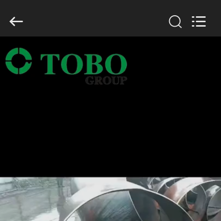
TOBO
STEEL
GROUP
CHINA.
All
Rights
Reserved.
বাড়ি
পণ্য
আমাদের
সম্পর্কে
কারখানা
ভ্রমণ
মান