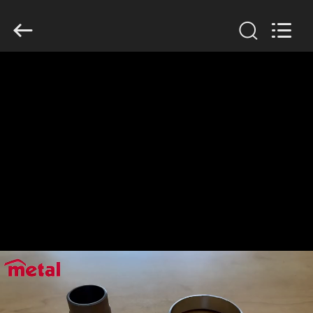
TOBO
STEEL
GROUP
CHINA.
All
Rights
Reserved.
বাড়ি
পণ্য
আমাদের
সম্পর্কে
কারখানা
ভ্রমণ
মান