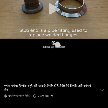
নিয়ন্ত্রণ
যোগাযোগ
করুন
খবর
মামলা
সাইট
ম্যাপ
কপার অ্যালয় ইস্পাত কনুই বাট-ওয়েল্ডিং ফিটিং C71500 90 ডিগ্রী ছোট ব্যাসার্ধ
বাঁক
PRIVACY
খাদ ইস্পাত পাইপ ফিটিং
2025-08-19
POLICY