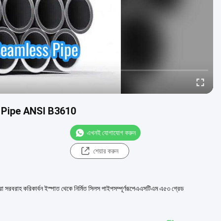
el Pipe ANSI B3610
এখনই যোগাযোগ করুন
শেয়ার করুন
 করিকার্বন ইস্পাত থেকে নির্মিত সিলস পাইপসম্পূর্ণরূপেএএসটিএম এ৫৩ গ্রেড