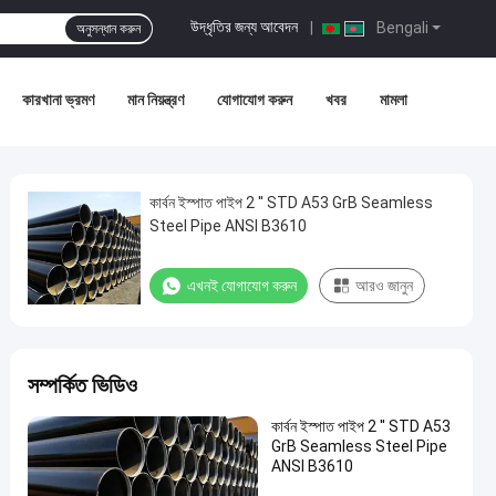
উদ্ধৃতির জন্য আবেদন
|
Bengali
অনুসন্ধান করুন
কারখানা ভ্রমণ
মান নিয়ন্ত্রণ
যোগাযোগ করুন
খবর
মামলা
কার্বন ইস্পাত পাইপ 2 ′′ STD A53 GrB Seamless
Steel Pipe ANSI B3610
এখনই যোগাযোগ করুন
আরও জানুন
সম্পর্কিত ভিডিও
কার্বন ইস্পাত পাইপ 2 ′′ STD A53
GrB Seamless Steel Pipe
ANSI B3610