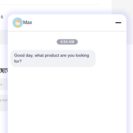
6
7
8
9
10
>>
>|
Max
4:54 AM
Good day, what product are you looking 
for?
 ছেড়ে