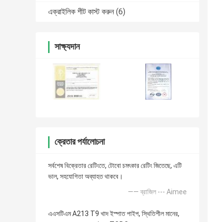
এক্রাইলিক শীট কাস্ট করুন
(6)
সাক্ষ্যদান
ক্রেতার পর্যালোচনা
সর্বশেষ বিক্রেতার রেটিংতে, টোবো চমৎকার রেটিং জিতেছে, এটি
ভাল, সহযোগিতা অব্যাহত থাকবে।
—— ব্রাজিল --- Aimee
এএসটিএম A213 T9 খাদ ইস্পাত পাইপ, স্থিতিশীল মানের,