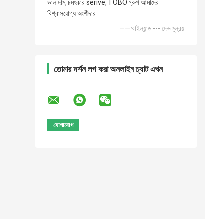
ভাল দাম, চমৎকার serive, TOBO গ্রুপ আমাদের
বিশ্বাসযোগ্য অংশীদার
—— থাইল্যান্ড --- দেভ মুল্রয়
তোমার দর্শন লগ করা অনলাইন চ্যাট এখন