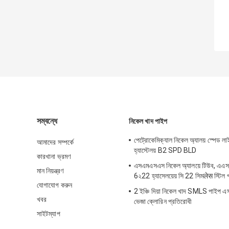
সম্বন্ধে
নিকেল খাদ পাইপ
পেট্রোকেমিক্যাল নিকেল অ্যালয় স্পেড লাইন ব
আমাদের সম্পর্কে
হ্যাস্টেলয় B2 SPD BLD
কারখানা ভ্রমণ
এসএমএসএস নিকেল অ্যালয়ে টিউব, এএস
মান নিয়ন্ত্রণ
6২22 হ্যাসেলয়েয় সি 22 সিমलेस স্টিল 
যোগাযোগ করুন
2 ইঞ্চি দিয়া নিকেল খাদ SMLS পাইপ 
খবর
ভেজা ক্লোরিন প্রতিরোধী
সাইটম্যাপ