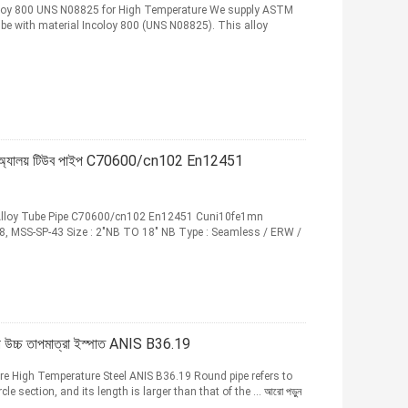
loy 800 UNS N08825 for High Temperature We supply ASTM
ube with material Incoloy 800 (UNS N08825). This alloy
অ্যালয় টিউব পাইপ C70600/cn102 En12451
lloy Tube Pipe C70600/cn102 En12451 Cuni10fe1mn
, MSS-SP-43 Size : 2"NB TO 18" NB Type : Seamless / ERW /
প উচ্চ তাপমাত্রা ইস্পাত ANIS B36.19
re High Temperature Steel ANIS B36.19 Round pipe refers to
le section, and its length is larger than that of the ...
আরো পড়ুন