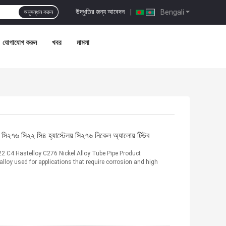
উদ্ধৃতির জন্য আবেদন
|
Bengali
অনুসন্ধান করুন
যোগাযোগ করুন
খবর
মামলা
সি২৭৬ সি২২ সি৪ হ্যাস্টেলয় সি২৭৬ নিকেল অ্যালোয় টিউব
2 C4 Hastelloy C276 Nickel Alloy Tube Pipe Product
alloy used for applications that require corrosion and high