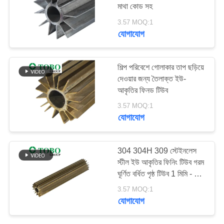
মাথা কোড সহ
3.57 MOQ:1
যোগাযোগ
500
বিজোড় ইস্পাত নল
শিল্প পরিবেশে গোলাকার তাপ ছড়িয়ে
দেওয়ার জন্য তৈলাক্ত ইউ-
আকৃতির ফিনড টিউব
3.57 MOQ:1
যোগাযোগ
86
304 304H 309 স্টেইনলেস
নিম্ন তাপমাত্রা ইস্পাত
স্টীল ইউ আকৃতির ফিনিং টিউব গরম
ঘূর্ণিত বর্ধিত পৃষ্ঠ টিউব 1 মিমি - 5
পাইপ
মিমি
3.57 MOQ:1
যোগাযোগ