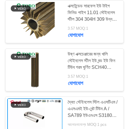
এক্সটেন্ডেড সারফেস ইউ টাইপ
ফিনিড পাইপ 11.01 স্টেইনলেস
158
স্টীল 304 304H 309 উন্নত
তাপ স্থানান্তর জন্য
3.57 MOQ:1
টাইটানিয়াম খাদ পাইপ
যোগাযোগ
উষ্ণ এক্সচেঞ্জারের জন্য খালি
স্টেইনলেস স্টীল ইউ বন্ড ইউ ফিন
টিউব গরম ঘূর্ণিত SCH40
গোলাকার টিউব
127
3.57 MOQ:1
যোগাযোগ
অ্যালুমিনিয়াম খাদ পাইপ
দ্বৈত স্টেইনলেস স্টিল এএসটিএম /
এএসএমই ইউ-বেন্ট টিউব A /
SA789 ইউএনএস S31803
U-Bent Tubes
আলোচনাযোগ্য MOQ:1 pcs