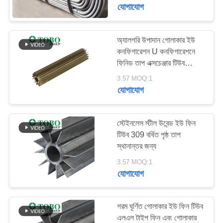
নিয়ন্ত্রণ
যোগাযোগ
যোগাযোগ
অ্যালগরি উপাদান গোলাকার ইউ
178
কনফিগারেশন U কনফিগারেশনে
করুন
Austenitic স্টেইনলেস
ফিনিড তাপ এক্সচেঞ্জার টিউব
পারফরম্যান্সের জন্য আকৃতি
স্টীল পাইপ
3.57 MOQ:1
খবর
যোগাযোগ
মামলা
স্টেইনলেস স্টীল উবেন্ড ইউ ফিন
টিউব 309 বর্ধিত পৃষ্ঠ তাপ
স্থানান্তর জন্য
সাইট
125
3.57 MOQ:1
ম্যাপ
যোগাযোগ
লেপা ইস্পাত পাইপ
PRIVACY
গরম ঘূর্ণিত গোলাকার ইউ ফিন টিউব
POLICY
এলএল টাইপ ফিন এবং গোলাকার