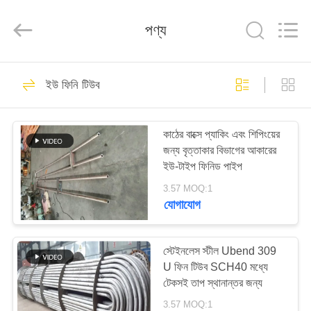
TOBO
STEEL
GROUP
পণ্য
CHINA.
All
Rights
Reserved.
বাড়ি
923
ইউ ফিনি টিউব
নিকেল খাদ পাইপ
পণ্য
কাঠের বাক্সে প্যাকিং এবং শিপিংয়ের
জন্য বৃত্তাকার বিভাগের আকারের
আমাদের
ইউ-টাইপ ফিনিড পাইপ
সম্পর্কে
3.57 MOQ:1
যোগাযোগ
590
কারখানা
সুপার দ্বৈত স্টেইনলেস স্টীল
ভ্রমণ
স্টেইনলেস স্টীল Ubend 309
U ফিন টিউব SCH40 মধ্যে
পাইপ
টেকসই তাপ স্থানান্তর জন্য
মান
3.57 MOQ:1