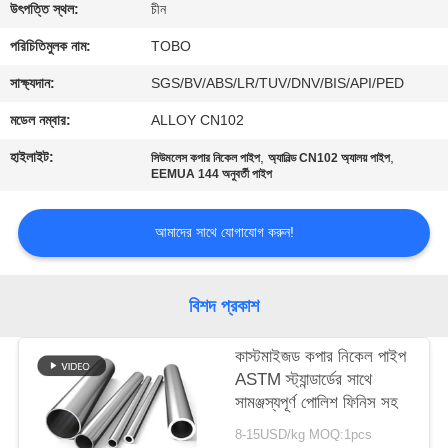
নিয়ন্ত্রণ
উৎপত্তি স্থল:
চীন
পরিচিতিমুলক নাম:
TOBO
যোগাযোগ
সাক্ষ্যদান:
SGS/BV/ABS/LR/TUV/DNV/BIS/API/PED
করুন
মডেল নম্বার:
ALLOY CN102
হাইলাইট:
,
,
সিউমলেস কপার নিকেল পাইপ
অ্যানিল্ড CN102 অ্যালয় পাইপ
খবর
EEMUA 144 অনুবর্তী পাইপ
আমাদের সাথে যোগাযোগ করুন!
মামলা
সাইট
বিশদ প্রকাশ
ম্যাপ
কাস্টমাইজড কপার নিকেল পাইপ
ASTM স্ট্যান্ডার্ডের সাথে
PRIVACY
সামঞ্জস্যপূর্ণ পোলিশ ফিনিস সহ
POLICY
8-15USD/kg MOQ:1pcs