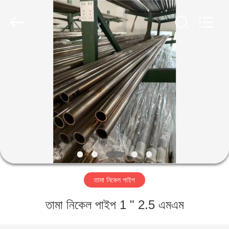
TOBO
STEEL
GROUP
CHINA.
All
Rights
Reserved.
বাড়ি
পণ্য
আমাদের
সম্পর্কে
কারখানা
তামা নিকেল পাইপ
ভ্রমণ
তামা নিকেল পাইপ 1 " 2.5 এমএম
মান