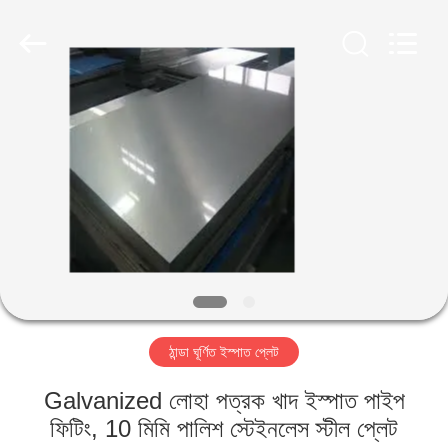
TOBO
STEEL
GROUP
CHINA.
All
Rights
Reserved.
বাড়ি
পণ্য
আমাদের
সম্পর্কে
কারখানা
ঠান্ডা ঘূর্ণিত ইস্পাত প্লেট
ভ্রমণ
Galvanized লোহা পত্রক খাদ ইস্পাত পাইপ
মান
ফিটিং, 10 মিমি পালিশ স্টেইনলেস স্টীল প্লেট