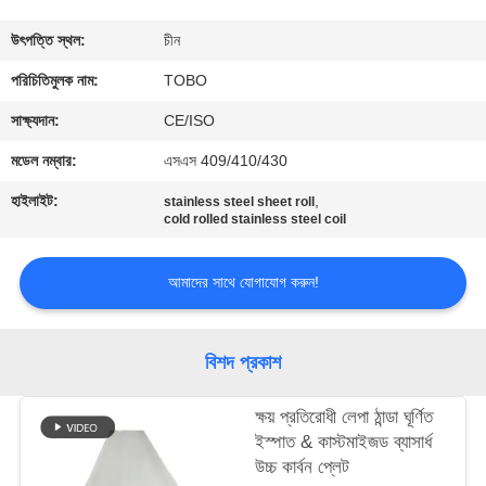
নিয়ন্ত্রণ
উৎপত্তি স্থল:
চীন
যোগাযোগ
পরিচিতিমুলক নাম:
TOBO
করুন
সাক্ষ্যদান:
CE/ISO
মডেল নম্বার:
এসএস 409/410/430
খবর
হাইলাইট:
,
stainless steel sheet roll
cold rolled stainless steel coil
মামলা
আমাদের সাথে যোগাযোগ করুন!
সাইট
ম্যাপ
বিশদ প্রকাশ
ক্ষয় প্রতিরোধী লেপা ঠান্ডা ঘূর্ণিত
PRIVACY
ইস্পাত & কাস্টমাইজড ব্যাসার্ধ
POLICY
উচ্চ কার্বন প্লেট