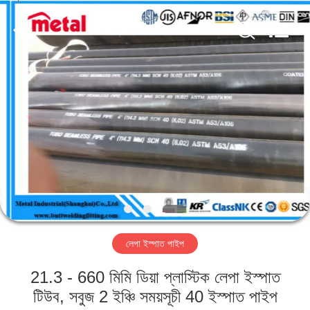
TOBO
STEEL
GROUP
CHINA.
All
Rights
Reserved.
বাড়ি
পণ্য
আমাদের
সম্পর্কে
কারখানা
লেপা ইস্পাত পাইপ
ভ্রমণ
21.3 - 660 মিমি ডিয়া প্লাস্টিক লেপা ইস্পাত
মান
টিউব, সবুজ 2 ইঞ্চি সময়সূচী 40 ইস্পাত পাইপ