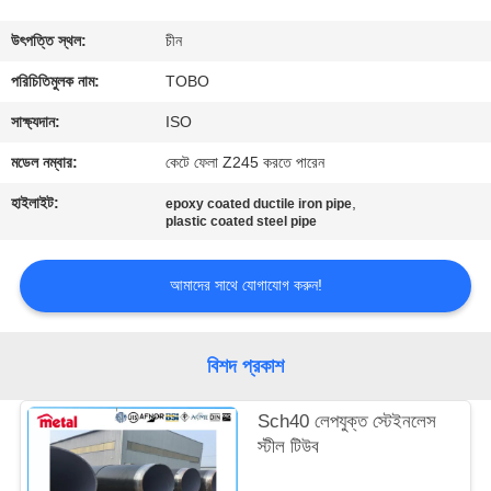
নিয়ন্ত্রণ
উৎপত্তি স্থল:
চীন
যোগাযোগ
পরিচিতিমুলক নাম:
TOBO
করুন
সাক্ষ্যদান:
ISO
মডেল নম্বার:
কেটে ফেলা Z245 করতে পারেন
খবর
হাইলাইট:
,
epoxy coated ductile iron pipe
plastic coated steel pipe
মামলা
আমাদের সাথে যোগাযোগ করুন!
সাইট
ম্যাপ
বিশদ প্রকাশ
Sch40 লেপযুক্ত স্টেইনলেস
PRIVACY
স্টীল টিউব
POLICY