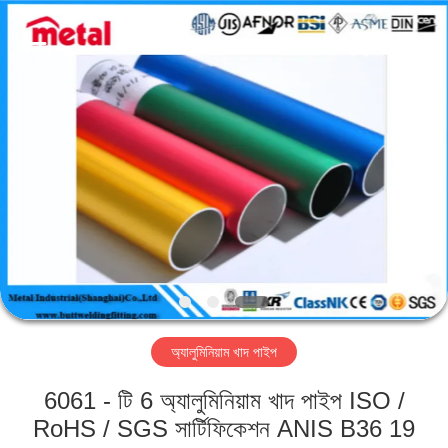
TOBO
STEEL
GROUP
CHINA.
All
Rights
Reserved.
বাড়ি
পণ্য
আমাদের
সম্পর্কে
কারখানা
অ্যালুমিনিয়াম খাদ পাইপ
ভ্রমণ
6061 - টি 6 অ্যালুমিনিয়াম খাদ পাইপ ISO /
মান
RoHS / SGS সার্টিফিকেশন ANIS B36 19