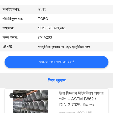
নিয়ন্ত্রণ
উৎপত্তি স্থল:
সাংহাই
যোগাযোগ
পরিচিতিমুলক নাম:
TOBO
করুন
সাক্ষ্যদান:
SGS,ISO,API,etc.
মডেল নম্বার:
টিবি A203
খবর
হাইলাইট:
,
অ্যালুমিনিয়াম বৃত্তাকার নল
থ্রেড অ্যালুমিনিয়াম পাইপ
মামলা
আমাদের সাথে যোগাযোগ করুন!
সাইট
বিশদ প্রকাশ
ম্যাপ
টুবো সিমলেস টাইটানিয়াম অ্যালয়
পাইপ – ASTM B862 /
PRIVACY
DIN 3.7025, উচ্চ ক্ষয়
POLICY
প্রতিরোধ ক্ষমতা
আলোচনাযোগ্য MOQ:1 পিসি