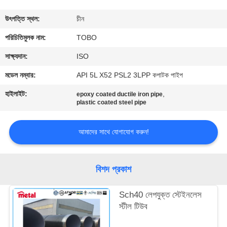
নিয়ন্ত্রণ
উৎপত্তি স্থল:
চীন
যোগাযোগ
পরিচিতিমুলক নাম:
TOBO
করুন
সাক্ষ্যদান:
ISO
মডেল নম্বার:
API 5L X52 PSL2 3LPP কপাটক পাইপ
খবর
হাইলাইট:
,
epoxy coated ductile iron pipe
plastic coated steel pipe
মামলা
আমাদের সাথে যোগাযোগ করুন!
সাইট
ম্যাপ
বিশদ প্রকাশ
Sch40 লেপযুক্ত স্টেইনলেস
PRIVACY
স্টীল টিউব
POLICY