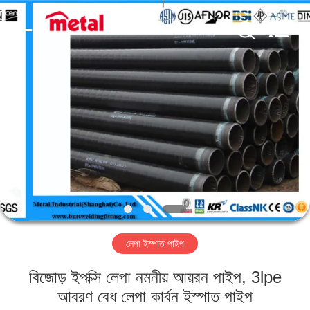
TOBO
STEEL
GROUP
CHINA.
All
Rights
Reserved.
বাড়ি
পণ্য
আমাদের
সম্পর্কে
কারখানা
লেপা ইস্পাত পাইপ
ভ্রমণ
বিজোড় ইপক্সি লেপা নমনীয় আয়রন পাইপ, 3lpe
মান
আবরণ বেধ লেপা কার্বন ইস্পাত পাইপ