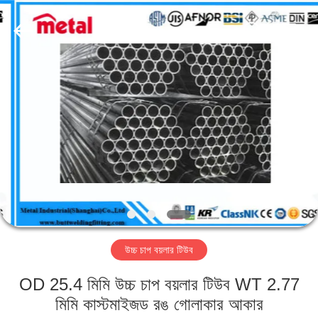
TOBO
STEEL
GROUP
CHINA.
All
Rights
Reserved.
বাড়ি
পণ্য
আমাদের
সম্পর্কে
কারখানা
উচ্চ চাপ বয়লার টিউব
ভ্রমণ
OD 25.4 মিমি উচ্চ চাপ বয়লার টিউব WT 2.77
মান
মিমি কাস্টমাইজড রঙ গোলাকার আকার