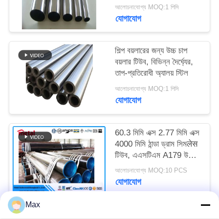
বয়লার টিউব
আলোচনাযোগ্য MOQ:1 পিসি
যোগাযোগ
শিল্প বয়লারের জন্য উচ্চ চাপ
বয়লার টিউব, বিভিন্ন দৈর্ঘ্যের,
তাপ-প্রতিরোধী অ্যালয় স্টিল
আলোচনাযোগ্য MOQ:1 পিসি
যোগাযোগ
60.3 মিমি এক্স 2.77 মিমি এক্স
4000 মিমি ঠান্ডা ড্রাম সিমलेस
টিউব, এএসটিএম A179 উচ্চ
চাপ ইস্পাত টিউবিং
আলোচনাযোগ্য MOQ:10 PCS
যোগাযোগ
Max