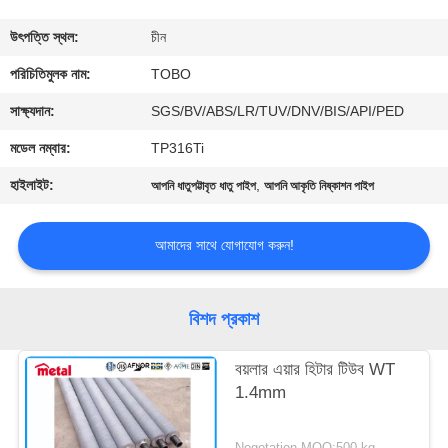
নিয়ন্ত্রণ
উৎপত্তি স্থল:
চীন
যোগাযোগ
পরিচিতিমুলক নাম:
TOBO
করুন
সাক্ষ্যদান:
SGS/BV/ABS/LR/TUV/DNV/BIS/API/PED
মডেল নম্বার:
TP316Ti
খবর
হাইলাইট:
,
আপনি ধাতুপট্টাবৃত ধাতু পাইপ
আপনি আকৃতি নিষ্কাশন পাইপ
মামলা
আমাদের সাথে যোগাযোগ করুন!
সাইট
বিশদ প্রকাশ
ম্যাপ
বয়লার এয়ার হিটার টিউব WT
1.4mm
PRIVACY
POLICY
Negotation MOQ:500-kg