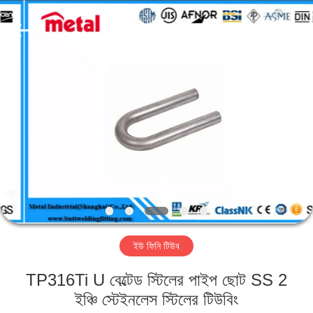
TOBO
STEEL
GROUP
CHINA.
All
Rights
Reserved.
বাড়ি
পণ্য
আমাদের
সম্পর্কে
কারখানা
ইউ ফিনি টিউব
ভ্রমণ
TP316Ti U বেল্টেড স্টিলের পাইপ ছোট SS 2
মান
ইঞ্চি স্টেইনলেস স্টিলের টিউবিং