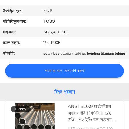
নিয়ন্ত্রণ
উৎপত্তি স্থল:
সাংহাই
যোগাযোগ
পরিচিতিমুলক নাম:
TOBO
করুন
সাক্ষ্যদান:
SGS,API,ISO
মডেল নম্বার:
টি এ-P005
খবর
হাইলাইট:
,
seamless titanium tubing
bending titanium tubing
মামলা
আমাদের সাথে যোগাযোগ করুন!
সাইট
বিশদ প্রকাশ
ম্যাপ
ANSI B16.9 টাইটানিয়াম
অ্যালয় পাইপ রিডিউসার ১/২
PRIVACY
ইঞ্চি - ৭২ ইঞ্চি জল সংরক্ষণ
POLICY
ব্যবস্থার জন্য
USD Negotiation MOQ:100 পিসি