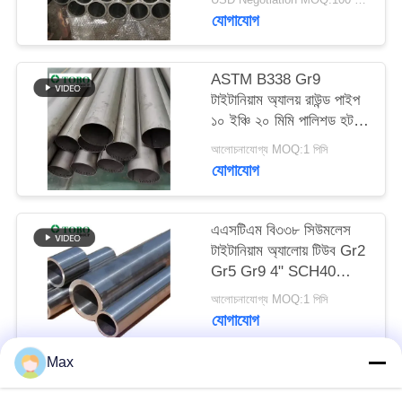
যোগাযোগ
ASTM B338 Gr9
টাইটানিয়াম অ্যালয় রাউন্ড পাইপ
১০ ইঞ্চি ২০ মিমি পালিশড হট
রোলড
আলোচনাযোগ্য MOQ:1 পিসি
যোগাযোগ
এএসটিএম বি৩৩৮ সিউমলেস
টাইটানিয়াম অ্যালোয় টিউব Gr2
Gr5 Gr9 4" SCH40
এক্সজাস পাইপ
আলোচনাযোগ্য MOQ:1 পিসি
যোগাযোগ
Max
সব