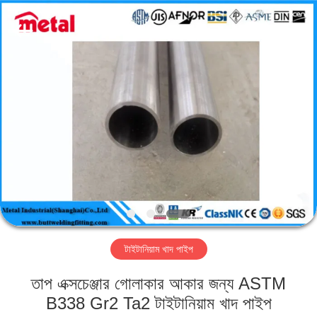
TOBO
STEEL
GROUP
CHINA.
All
Rights
Reserved.
বাড়ি
পণ্য
আমাদের
সম্পর্কে
কারখানা
টাইটানিয়াম খাদ পাইপ
ভ্রমণ
তাপ এক্সচেঞ্জার গোলাকার আকার জন্য ASTM
মান
B338 Gr2 Ta2 টাইটানিয়াম খাদ পাইপ