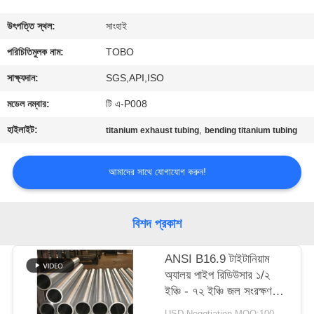
নিয়ন্ত্রণ
উৎপত্তি স্থল:
সাংহাই
যোগাযোগ
পরিচিতিমুলক নাম:
TOBO
করুন
সাক্ষ্যদান:
SGS,API,ISO
মডেল নম্বার:
টি এ-P008
খবর
হাইলাইট:
,
titanium exhaust tubing
bending titanium tubing
মামলা
আমাদের সাথে যোগাযোগ করুন!
সাইট
বিশদ প্রকাশ
ম্যাপ
ANSI B16.9 টাইটানিয়াম
অ্যালয় পাইপ রিডিউসার ১/২
PRIVACY
ইঞ্চি - ৭২ ইঞ্চি জল সংরক্ষণ
POLICY
ব্যবস্থার জন্য
USD Negotiation MOQ:100 পিসি