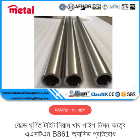
TOBO
STEEL
GROUP
CHINA.
All
Rights
Reserved.
বাড়ি
পণ্য
আমাদের
সম্পর্কে
কারখানা
টাইটানিয়াম খাদ পাইপ
ভ্রমণ
কোল্ড ঘূর্ণিত টাইটানিয়াম খাদ পাইপ নিম্ন ঘনত্ব
মান
এএসটিএম B861 অ্যাসিড প্রতিরোধ