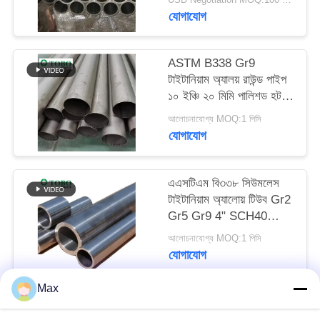
যোগাযোগ
ASTM B338 Gr9
টাইটানিয়াম অ্যালয় রাউন্ড পাইপ
১০ ইঞ্চি ২০ মিমি পালিশড হট
রোলড
আলোচনাযোগ্য MOQ:1 পিসি
যোগাযোগ
এএসটিএম বি৩৩৮ সিউমলেস
টাইটানিয়াম অ্যালোয় টিউব Gr2
Gr5 Gr9 4" SCH40
এক্সজাস পাইপ
আলোচনাযোগ্য MOQ:1 পিসি
যোগাযোগ
Max
সব