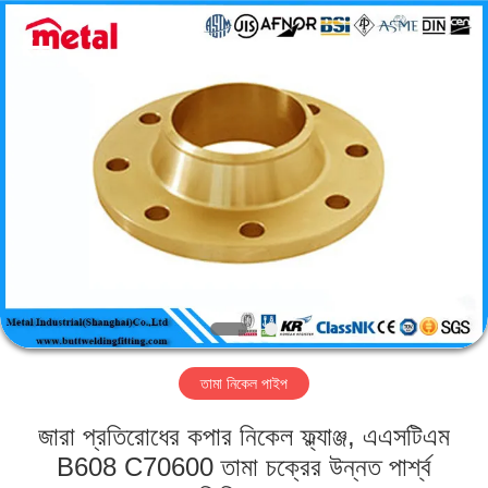
TOBO
STEEL
GROUP
CHINA.
All
Rights
Reserved.
বাড়ি
পণ্য
আমাদের
সম্পর্কে
কারখানা
তামা নিকেল পাইপ
ভ্রমণ
জারা প্রতিরোধের কপার নিকেল ফ্ল্যাঞ্জ, এএসটিএম
মান
B608 C70600 তামা চক্রের উন্নত পার্শ্ব