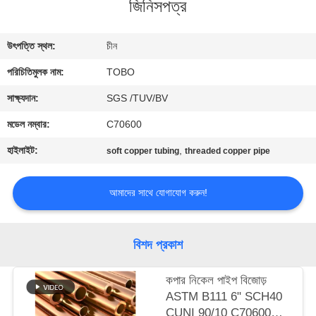
জিনিসপত্র
নিয়ন্ত্রণ
উৎপত্তি স্থল:
চীন
যোগাযোগ
পরিচিতিমুলক নাম:
TOBO
করুন
সাক্ষ্যদান:
SGS /TUV/BV
খবর
মডেল নম্বার:
C70600
হাইলাইট:
,
soft copper tubing
threaded copper pipe
মামলা
আমাদের সাথে যোগাযোগ করুন!
সাইট
ম্যাপ
বিশদ প্রকাশ
PRIVACY
কপার নিকেল পাইপ বিজোড়
ASTM B111 6" SCH40
POLICY
CUNI 90/10 C70600