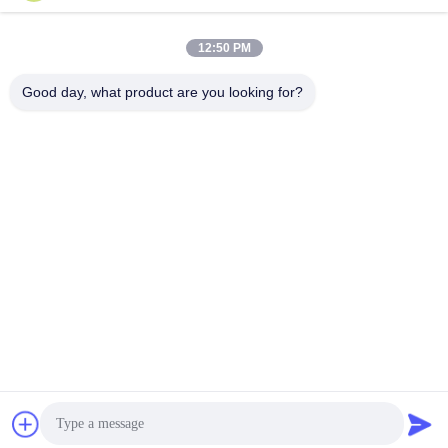
সব
12:50 PM
সুপার দ্বৈত স্টেইনলেস স্টীল
Good day, what product are you looking for?
নিকেল খাদ পাইপ
পাইপ
Austenitic স্টেইনলেস
লেপা ইস্পাত পাইপ
স্টীল পাইপ
বিজোড় ইস্পাত নল
নিম্ন তাপমাত্রা ইস্পাত পাইপ
টাইটানিয়াম খাদ পাইপ
অ্যালুমিনিয়াম খাদ পাইপ
সাবস্ক্রাইব