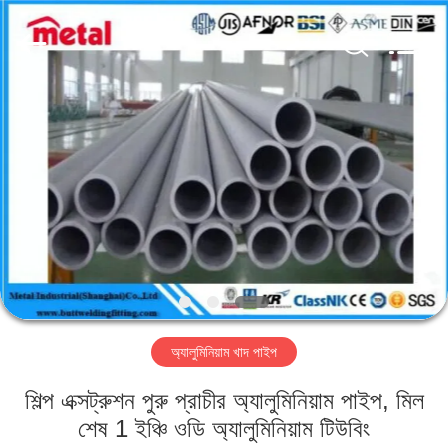
TOBO
STEEL
GROUP
CHINA.
All
Rights
Reserved.
বাড়ি
পণ্য
আমাদের
সম্পর্কে
কারখানা
অ্যালুমিনিয়াম খাদ পাইপ
ভ্রমণ
শিল্প এক্সট্রুশন পুরু প্রাচীর অ্যালুমিনিয়াম পাইপ, মিল
মান
শেষ 1 ইঞ্চি ওডি অ্যালুমিনিয়াম টিউবিং