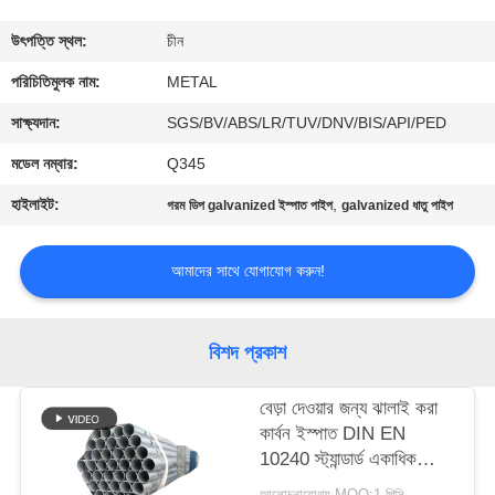
নিয়ন্ত্রণ
উৎপত্তি স্থল:
চীন
যোগাযোগ
পরিচিতিমুলক নাম:
METAL
করুন
সাক্ষ্যদান:
SGS/BV/ABS/LR/TUV/DNV/BIS/API/PED
মডেল নম্বার:
Q345
খবর
হাইলাইট:
,
গরম ডিপ galvanized ইস্পাত পাইপ
galvanized ধাতু পাইপ
মামলা
আমাদের সাথে যোগাযোগ করুন!
সাইট
বিশদ প্রকাশ
ম্যাপ
বেড়া দেওয়ার জন্য ঝালাই করা
কার্বন ইস্পাত DIN EN
PRIVACY
10240 স্ট্যান্ডার্ড একাধিক
POLICY
ব্যাসের হট ডিপ গ্যালভানাইজড
আলোচনাযোগ্য MOQ:1 পিসি