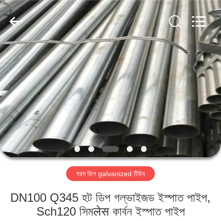
TOBO
STEEL
GROUP
CHINA.
All
Rights
Reserved.
বাড়ি
পণ্য
আমাদের
সম্পর্কে
কারখানা
গরম ডিপ galvanized টিউব
ভ্রমণ
DN100 Q345 হট ডিপ গল্ভাইজড ইস্পাত পাইপ,
মান
Sch120 সিমलेस কার্বন ইস্পাত পাইপ