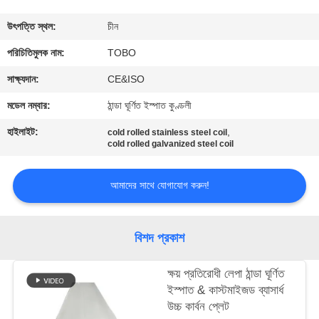
নিয়ন্ত্রণ
উৎপত্তি স্থল:
চীন
যোগাযোগ
পরিচিতিমুলক নাম:
TOBO
করুন
সাক্ষ্যদান:
CE&ISO
মডেল নম্বার:
ঠান্ডা ঘূর্ণিত ইস্পাত কুণ্ডলী
খবর
হাইলাইট:
,
cold rolled stainless steel coil
cold rolled galvanized steel coil
মামলা
আমাদের সাথে যোগাযোগ করুন!
সাইট
ম্যাপ
বিশদ প্রকাশ
ক্ষয় প্রতিরোধী লেপা ঠান্ডা ঘূর্ণিত
PRIVACY
ইস্পাত & কাস্টমাইজড ব্যাসার্ধ
POLICY
উচ্চ কার্বন প্লেট