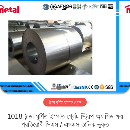
TOBO
STEEL
GROUP
CHINA.
All
Rights
Reserved.
বাড়ি
পণ্য
আমাদের
সম্পর্কে
কারখানা
ঠান্ডা ঘূর্ণিত ইস্পাত প্লেট
ভ্রমণ
1018 ঠান্ডা ঘূর্ণিত ইস্পাত প্লেট স্ট্রিপ অ্যাসিড ক্ষয়
মান
প্রতিরোধী সিএস / এসএস তালিকাভুক্ত