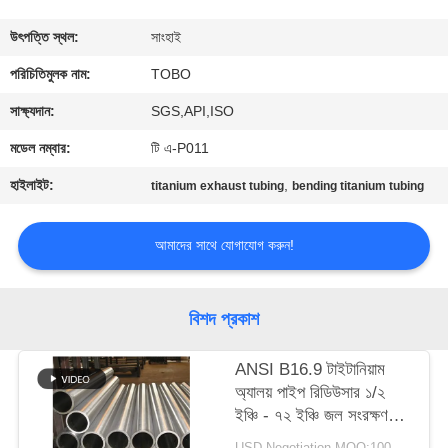
নিয়ন্ত্রণ
উৎপত্তি স্থল:
সাংহাই
যোগাযোগ
পরিচিতিমুলক নাম:
TOBO
করুন
সাক্ষ্যদান:
SGS,API,ISO
মডেল নম্বার:
টি এ-P011
খবর
হাইলাইট:
,
titanium exhaust tubing
bending titanium tubing
মামলা
আমাদের সাথে যোগাযোগ করুন!
সাইট
বিশদ প্রকাশ
ম্যাপ
ANSI B16.9 টাইটানিয়াম
অ্যালয় পাইপ রিডিউসার ১/২
PRIVACY
ইঞ্চি - ৭২ ইঞ্চি জল সংরক্ষণ
POLICY
ব্যবস্থার জন্য
USD Negotiation MOQ:100 পিসি