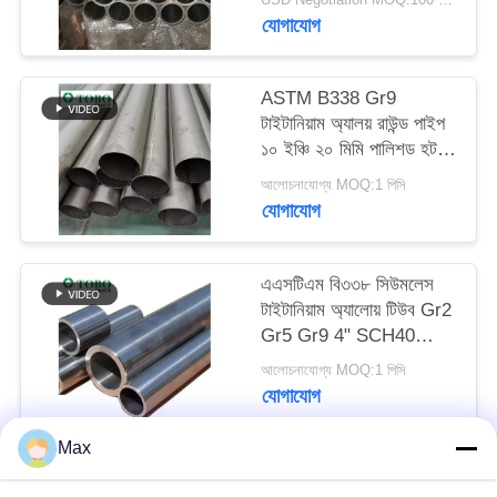
যোগাযোগ
ASTM B338 Gr9
টাইটানিয়াম অ্যালয় রাউন্ড পাইপ
১০ ইঞ্চি ২০ মিমি পালিশড হট
রোলড
আলোচনাযোগ্য MOQ:1 পিসি
যোগাযোগ
এএসটিএম বি৩৩৮ সিউমলেস
টাইটানিয়াম অ্যালোয় টিউব Gr2
Gr5 Gr9 4" SCH40
এক্সজাস পাইপ
আলোচনাযোগ্য MOQ:1 পিসি
যোগাযোগ
Max
সব