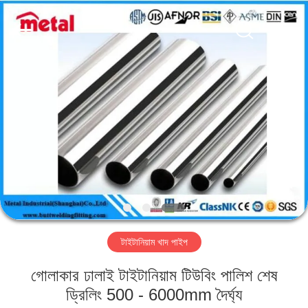
TOBO
STEEL
GROUP
CHINA.
All
Rights
Reserved.
বাড়ি
পণ্য
আমাদের
সম্পর্কে
কারখানা
টাইটানিয়াম খাদ পাইপ
ভ্রমণ
গোলাকার ঢালাই টাইটানিয়াম টিউবিং পালিশ শেষ
মান
ড্রিলিং 500 - 6000mm দৈর্ঘ্য