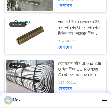
যোগাযোগ
অ্যালগরি উপাদান গোলাকার ইউ
কনফিগারেশন U কনফিগারেশনে
ফিনিড তাপ এক্সচেঞ্জার টিউব
পারফরম্যান্সের জন্য আকৃতি
3.57 MOQ:1
যোগাযোগ
স্টেইনলেস স্টীল Ubend 309
U ফিন টিউব SCH40 মধ্যে
টেকসই তাপ স্থানান্তর জন্য
3.57 MOQ:1
যোগাযোগ
Max
সব