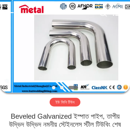
TOBO
STEEL
GROUP
CHINA.
All
Rights
Reserved.
বাড়ি
পণ্য
আমাদের
সম্পর্কে
কারখানা
ইউ ফিনি টিউব
ভ্রমণ
Beveled Galvanized ইস্পাত পাইপ, তাপীয়
মান
উদ্ভিদ উদ্ভিদ নমনীয় স্টেইনলেস স্টীল টিউবিং শেষ