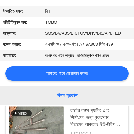
নিয়ন্ত্রণ
উৎপত্তি স্থল:
চীন
যোগাযোগ
পরিচিতিমুলক নাম:
TOBO
করুন
সাক্ষ্যদান:
SGS/BV/ABS/LR/TUV/DNV/BIS/API/PED
মডেল নম্বার:
এএসটিএম / এএসএমইএ A / SA803 টিপি 439
খবর
হাইলাইট:
,
আপনি ধাতু পাইপ আকৃতির
আপনি নিষ্কাশন পাইপ মোড়ক
মামলা
আমাদের সাথে যোগাযোগ করুন!
সাইট
বিশদ প্রকাশ
ম্যাপ
কাঠের বাক্সে প্যাকিং এবং
শিপিংয়ের জন্য বৃত্তাকার
PRIVACY
বিভাগের আকারের ইউ-টাইপ
POLICY
ফিনিড পাইপ
3.57 MOQ:1