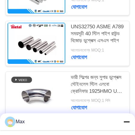
যোগাযোগ
UNS32750 ASME A789
সময়সূচী 40 স্টিল পাইপ রাউন্ড
বিজোড় ডুপ্লেক্স এসএস পাইপ
আলোচনাযোগ্য MOQ:1
যোগাযোগ
ভারী শিল্পের জন্য সুপার ডুপ্লেক্স
স্টেইনলেস স্টিল এলবো
ক্রোনিফার 1925HMO UNS
08926 ASME B366
আলোচনাযোগ্য MOQ:1 পিসি
WP1925N
যোগাযোগ
Max
সব