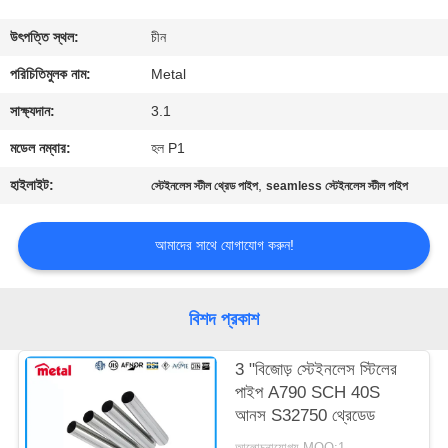
নিয়ন্ত্রণ
উৎপত্তি স্থল:
চীন
যোগাযোগ
পরিচিতিমুলক নাম:
Metal
করুন
সাক্ষ্যদান:
3.1
মডেল নম্বার:
হল P1
খবর
হাইলাইট:
,
স্টেইনলেস স্টীল থ্রেড পাইপ
seamless স্টেইনলেস স্টীল পাইপ
মামলা
আমাদের সাথে যোগাযোগ করুন!
সাইট
বিশদ প্রকাশ
ম্যাপ
3 "বিজোড় স্টেইনলেস স্টিলের
পাইপ A790 SCH 40S
PRIVACY
আনস S32750 থ্রেডেড
POLICY
আলোচনাযোগ্য MOQ:1