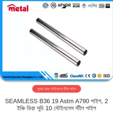
TOBO
STEEL
GROUP
CHINA.
All
Rights
Reserved.
বাড়ি
পণ্য
আমাদের
সম্পর্কে
কারখানা
সুপার দ্বৈত স্টেইনলেস স্টীল পাইপ
ভ্রমণ
SEAMLESS B36 19 Astm A790 পাইপ, 2
মান
ইঞ্চি ডিয়া সূচি 10 স্টেইনলেস স্টীল পাইপ