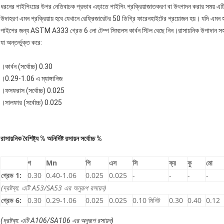
ধরনের পাইপিংয়ের উপর নেতিবাচক প্রভাব এড়াতে পাইপিং প্রক্রিয়াজাতকরণ বা উৎপাদন করার সময় এটি 
উদাহরণ এমন প্রক্রিয়ায় হবে যেখানে রেফ্রিজারেটর 50 ডিগ্রি ফারেনহাইটের প্রয়োজন হয়। যদি এমন
পাইপের জন্য ASTM A333 গ্রেড 6 লো টেম্প সিমলেস কার্বন স্টিল বেছে নিন।রাসায়নিক উপাদান সহ ক
যা অন্তর্ভুক্ত করে:
।কার্বন (সর্বোচ্চ) 0.30
।0.29-1.06 এ ম্যাঙ্গানিজ
।ফসফরাস (সর্বোচ্চ) 0.025
।সালফার (সর্বোচ্চ) 0.025
রাসায়নিক বৈশিষ্ট্য % অনির্দিষ্ট রসায়ন সর্বোচ্চ %
গ
Mn
পি
এস
সি
ক্র
কু
মো
গ্রেড 1:
0.30
0.40-1.06
0.025
0.025
-
-
-
-
(দ্রষ্টব্য: এটি A53/SA53 এর অনুরূপ রসায়ন)
গ্রেড 6:
0.30
0.29-1.06
0.025
0.025
0.10 মিনিট
0.30
0.40
0.12
(দ্রষ্টব্য: এটি A106/SA106 এর অনুরূপ রসায়ন)