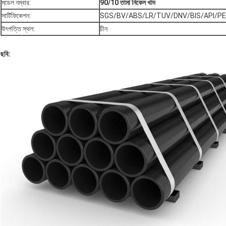
মডেল নম্বার:
90/10
তামা নিকেল খাদ
সার্টিফিকেশন:
SGS/BV/ABS/LR/TUV/DNV/BIS/API/P
উৎপত্তি স্থল:
চীন
ছবি: