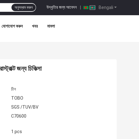
উদ্ধৃতির জন্য আবেদন
|
Bengali
অনুসন্ধান করুন
যোগাযোগ করুন
খবর
মামলা
রাক্ট জন্য চিকিত্সা
চীন
TOBO
SGS /TUV/BV
C70600
1 pcs