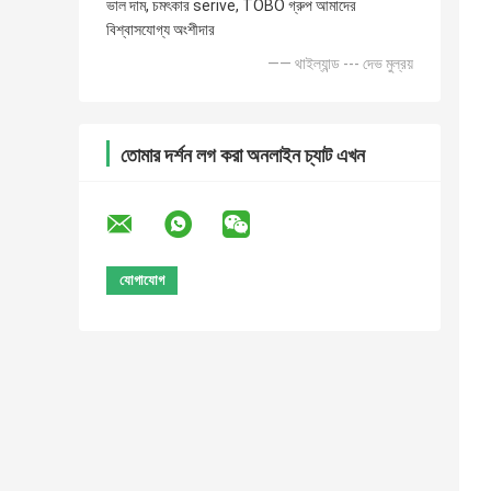
ভাল দাম, চমৎকার serive, TOBO গ্রুপ আমাদের
বিশ্বাসযোগ্য অংশীদার
—— থাইল্যান্ড --- দেভ মুল্রয়
তোমার দর্শন লগ করা অনলাইন চ্যাট এখন