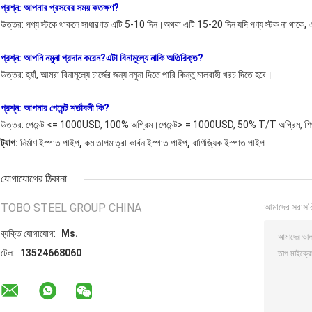
প্রশ্ন: আপনার প্রসবের সময় কতক্ষণ?
উত্তর: পণ্য স্টকে থাকলে সাধারণত এটি 5-10 দিন।অথবা এটি 15-20 দিন যদি পণ্য স্টক না থাকে, এ
প্রশ্ন: আপনি নমুনা প্রদান করেন?এটা বিনামূল্যে নাকি অতিরিক্ত?
উত্তর: হ্যাঁ, আমরা বিনামূল্যে চার্জের জন্য নমুনা দিতে পারি কিন্তু মালবাহী খরচ দিতে হবে।
প্রশ্ন: আপনার পেমেন্ট শর্তাবলী কি?
উত্তর: পেমেন্ট <= 1000USD, 100% অগ্রিম।পেমেন্ট> = 1000USD, 50% T/T অগ্রিম, শিপমেন
,
,
ট্যাগ:
নির্মাণ ইস্পাত পাইপ
কম তাপমাত্রা কার্বন ইস্পাত পাইপ
বাণিজ্যিক ইস্পাত পাইপ
যোগাযোগের ঠিকানা
TOBO STEEL GROUP CHINA
আমাদের সরাসর
ব্যক্তি যোগাযোগ:
Ms.
টেল:
13524668060