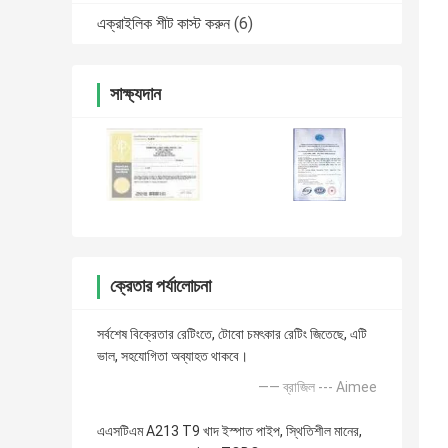
এক্রাইলিক শীট কাস্ট করুন
(6)
সাক্ষ্যদান
ক্রেতার পর্যালোচনা
সর্বশেষ বিক্রেতার রেটিংতে, টোবো চমৎকার রেটিং জিতেছে, এটি
ভাল, সহযোগিতা অব্যাহত থাকবে।
—— ব্রাজিল --- Aimee
এএসটিএম A213 T9 খাদ ইস্পাত পাইপ, স্থিতিশীল মানের,