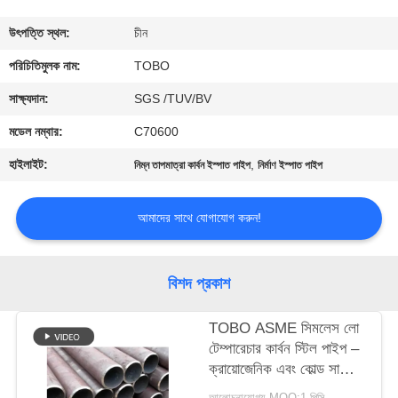
নিয়ন্ত্রণ
উৎপত্তি স্থল:
চীন
যোগাযোগ
পরিচিতিমুলক নাম:
TOBO
করুন
সাক্ষ্যদান:
SGS /TUV/BV
মডেল নম্বার:
C70600
খবর
হাইলাইট:
,
নিম্ন তাপমাত্রা কার্বন ইস্পাত পাইপ
নির্মাণ ইস্পাত পাইপ
মামলা
আমাদের সাথে যোগাযোগ করুন!
সাইট
বিশদ প্রকাশ
ম্যাপ
TOBO ASME সিমলেস লো
টেম্পারেচার কার্বন স্টিল পাইপ –
PRIVACY
ক্রায়োজেনিক এবং কোল্ড সার্ভিস
POLICY
অ্যাপ্লিকেশনের জন্য
আলোচনাযোগ্য MOQ:1 পিসি