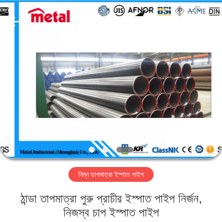
TOBO
STEEL
GROUP
CHINA.
All
Rights
Reserved.
বাড়ি
পণ্য
আমাদের
সম্পর্কে
কারখানা
নিম্ন তাপমাত্রা ইস্পাত পাইপ
ভ্রমণ
ঠান্ডা তাপমাত্রা পুরু প্রাচীর ইস্পাত পাইপ নির্জন,
মান
নিজস্ব চাপ ইস্পাত পাইপ