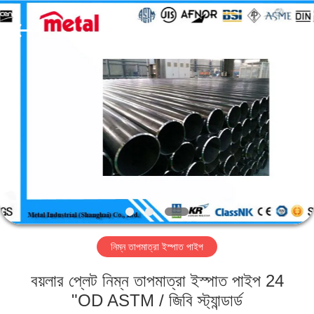
TOBO
STEEL
GROUP
CHINA.
All
Rights
Reserved.
বাড়ি
পণ্য
আমাদের
সম্পর্কে
কারখানা
নিম্ন তাপমাত্রা ইস্পাত পাইপ
ভ্রমণ
বয়লার প্লেট নিম্ন তাপমাত্রা ইস্পাত পাইপ 24
মান
"OD ASTM / জিবি স্ট্যান্ডার্ড