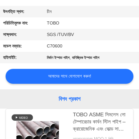
নিয়ন্ত্রণ
উৎপত্তি স্থল:
চীন
যোগাযোগ
পরিচিতিমুলক নাম:
TOBO
করুন
সাক্ষ্যদান:
SGS /TUV/BV
মডেল নম্বার:
C70600
খবর
হাইলাইট:
,
নির্মাণ ইস্পাত পাইপ
বাণিজ্যিক ইস্পাত পাইপ
মামলা
আমাদের সাথে যোগাযোগ করুন!
সাইট
বিশদ প্রকাশ
ম্যাপ
TOBO ASME সিমলেস লো
টেম্পারেচার কার্বন স্টিল পাইপ –
PRIVACY
ক্রায়োজেনিক এবং কোল্ড সার্ভিস
POLICY
অ্যাপ্লিকেশনের জন্য
আলোচনাযোগ্য MOQ:1 পিসি