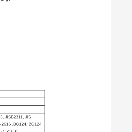
, JISB2311, JIS
IN2616 ,BG124, BG124
G/T21631,