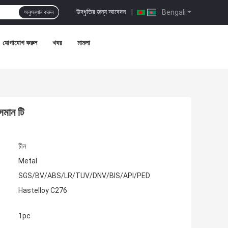
উদ্ধৃতির জন্য আবেদন
|
Bengali
অনুসন্ধান করুন
যোগাযোগ করুন
খবর
মামলা
মান টি
চীন
Metal
SGS/BV/ABS/LR/TUV/DNV/BIS/API/PED
Hastelloy C276
1pc