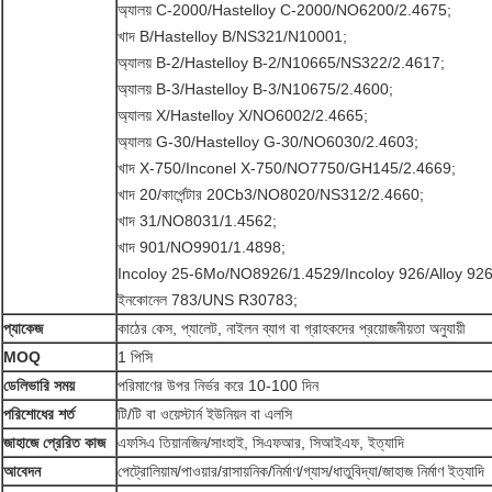
অ্যালয় C-2000/Hastelloy C-2000/NO6200/2.4675;
খাদ B/Hastelloy B/NS321/N10001;
অ্যালয় B-2/Hastelloy B-2/N10665/NS322/2.4617;
অ্যালয় B-3/Hastelloy B-3/N10675/2.4600;
অ্যালয় X/Hastelloy X/NO6002/2.4665;
অ্যালয় G-30/Hastelloy G-30/NO6030/2.4603;
খাদ X-750/Inconel X-750/NO7750/GH145/2.4669;
খাদ 20/কার্পেন্টার 20Cb3/NO8020/NS312/2.4660;
খাদ 31/NO8031/1.4562;
খাদ 901/NO9901/1.4898;
Incoloy 25-6Mo/NO8926/1.4529/Incoloy 926/Alloy 926
ইনকোনেল 783/UNS R30783;
প্যাকেজ
কাঠের কেস, প্যালেট, নাইলন ব্যাগ বা গ্রাহকদের প্রয়োজনীয়তা অনুযায়ী
MOQ
1 পিসি
ডেলিভারি সময়
পরিমাণের উপর নির্ভর করে 10-100 দিন
পরিশোধের শর্ত
টি/টি বা ওয়েস্টার্ন ইউনিয়ন বা এলসি
জাহাজে প্রেরিত কাজ
এফসিএ তিয়ানজিন/সাংহাই, সিএফআর, সিআইএফ, ইত্যাদি
আবেদন
পেট্রোলিয়াম/পাওয়ার/রাসায়নিক/নির্মাণ/গ্যাস/ধাতুবিদ্যা/জাহাজ নির্মাণ ইত্যাদি