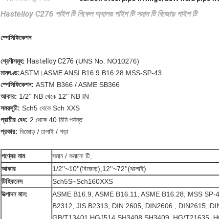
Hastelloy C276 পাইপ টি নিকেল অ্যালয় পাইপ টি সমান টি বিজোড় পাইপ টি
স্পেসিফিকেশন
শ্রেণীসমূহ:
Hastelloy C276
(UNS No. NO10276)
মানদণ্ড:
ASTM।ASME ANSI B16.9.B16.28.MSS-SP-43.
স্পেসিফিকেশন:
ASTM B366 / ASME SB366
আকার:
1/2'' NB থেকে 12'' NB IN
সময়সূচী:
Sch5 থেকে Sch XXS
প্রাচীর বেধ:
2 থেকে 40 মিমি পর্যন্ত
প্রকার:
বিজোড় / ঢালাই / গড়া
পণ্যের নাম
সমান / কমানো টি,
আকার
1/2''~10''(বিজোড়);12''~72''(ঝালাই)
টি
হিকনেস
Sch5S~Sch160XXS
উত্পাদন মান:
ASME B16.9, ASME B16.11, ASME B16.28, MSS SP-43
B2312, JIS B2313, DIN 2605, DIN2606 , DIN2615, D
GB/T13401,HGJ514,SH3408,SH3409, HG/T21635, H