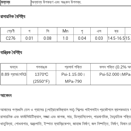
মন্তব্য
অন্যান্য উপকরণ এবং অঙ্কন উপলব্ধ.
রাসায়নিক বৈশিষ্ট্য
শ্রেণী
গ
সি
Mn
পৃ
এস
ক্র
C276
0.01
0.08
1.0
0.04
0.03
14.5-16.5
15.
যান্ত্রিক বৈশিষ্ট্য
ঘনত্ব
গলনাঙ্ক
প্রসার্য শক্তি
ফলন শক্তি (0.2% অ
8.89 গ্রাম/সেমি3
1370℃
Psi-1.15.00।
Psi-52.000।MPa
(2550°F)
MPa-790
আবেদন
আমাদের পণ্যগুলি তেল ও গ্যাসের (পেট্রোকেমিক্যাল সহ) শিল্পের পাইপলাইন প্রকৌশলে ব্যাপকভাবে ব্
রাসায়নিক এবং ফার্মাসিউটিক্যাল, সজ্জা এবং কাগজ, সার, ডিস্যালিনেশন, পারমাণবিক, বৈদ্যুতিক শক্তি
ধাতুবিদ্যা, শোধনাগার, যন্ত্রপাতি, ইস্পাত ফ্যাব্রিকেশন, জাহাজ নির্মাণ, জল নিষ্পত্তি, নির্মাণ, বিমান 