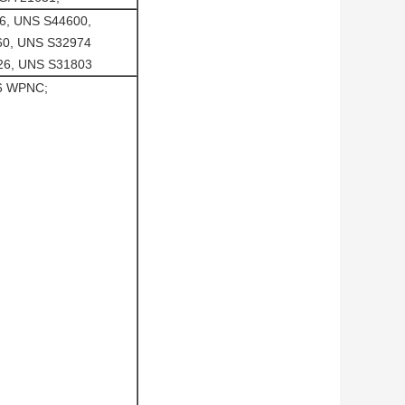
6, UNS S44600,
60, UNS S32974
26, UNS S31803
66 WPNC;