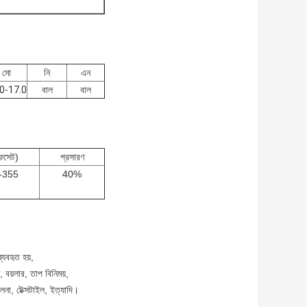
মো
নি
এন
0-17.0
বাল
বাল
ফসেট)
প্রসারণ
-355
40%
যবহৃত হয়,
, বয়লার, তাপ বিনিময়,
চালনা, টেক্সটাইল, ইত্যাদি।