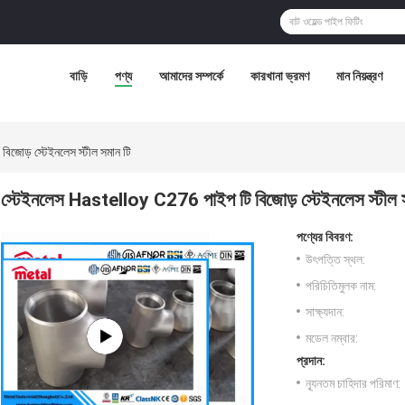
বাড়ি
পণ্য
আমাদের সম্পর্কে
কারখানা ভ্রমণ
মান নিয়ন্ত্রণ
জোড় স্টেইনলেস স্টীল সমান টি
স্টেইনলেস Hastelloy C276 পাইপ টি বিজোড় স্টেইনলেস স্টীল স
পণ্যের বিবরণ:
উৎপত্তি স্থল:
পরিচিতিমুলক নাম:
সাক্ষ্যদান:
মডেল নম্বার:
প্রদান:
ন্যূনতম চাহিদার পরিমাণ: