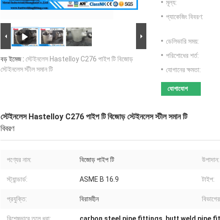
মূল্য:
প্যাকেজিং বিবরণ:
ডেলিভারি সময়:
পরিশোধের শর্ত:
বড় ইমেজ :
স্টেইনলেস Hastelloy C276 পাইপ টি বিজোড়
স্টেইনলেস স্টীল সমান টি
যোগানের ক্ষমতা:
যোগাযোগ
স্টেইনলেস Hastelloy C276 পাইপ টি বিজোড় স্টেইনলেস স্টীল সমান টি
বিবরণ
পণ্যের নাম:
বিজোড় পাইপ টি
উপাদান:
স্ট্যান্ডার্ড:
ASME B 16.9
টাইপ:
প্রযুক্তি:
বিরামহীন
বিভাগের
বিশেষভাবে তুলে ধরা:
carbon steel pipe fittings
,
butt weld pipe fi