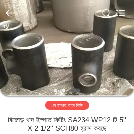
TOBO
STEEL
GROUP
CHINA.
All
Rights
Reserved.
বাড়ি
পণ্য
আমাদের
সম্পর্কে
কারখানা
খাদ ইস্পাত পাইপ ফিটিং
ভ্রমণ
বিজোড় খাদ ইস্পাত ফিটিং SA234 WP12 টি 5''
মান
X 2 1/2'' SCH80 হ্রাস করছে