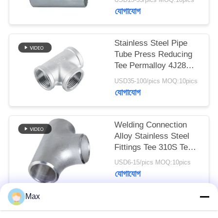
যোগাযোগ
Stainless Steel Pipe
Tube Press Reducing
Tee Permalloy 4J28
Tee SGS Certification
USD35-100/pics MOQ:10pics
যোগাযোগ
Welding Connection
Alloy Stainless Steel
Fittings Tee 310S Tee
Round Head Code
USD6-15/pics MOQ:10pics
যোগাযোগ
Max
সব