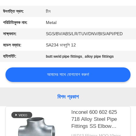
নিয়ন্ত্রণ
উৎপত্তি স্থল:
চীন
যোগাযোগ
পরিচিতিমুলক নাম:
Metal
করুন
সাক্ষ্যদান:
SGS/BV/ABS/LR/TUV/DNV/BIS/API/PED
মডেল নম্বার:
SA234 ডাব্লুপি 12
খবর
হাইলাইট:
,
butt weld pipe fittings
alloy pipe fittings
মামলা
আমাদের সাথে যোগাযোগ করুন!
সাইট
বিশদ প্রকাশ
ম্যাপ
Inconel 600 602 625
718 Alloy Steel Pipe
PRIVACY
Fittings SS Elbow
POLICY
Reducer Tee Cap
USD13-55/pics MOQ:10pics