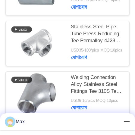
যোগাযোগ
Stainless Steel Pipe
Tube Press Reducing
Tee Permalloy 4J28
Tee SGS Certification
USD35-100/pics MOQ:10pics
যোগাযোগ
Welding Connection
Alloy Stainless Steel
Fittings Tee 310S Tee
Round Head Code
USD6-15/pics MOQ:10pics
যোগাযোগ
Max
সব