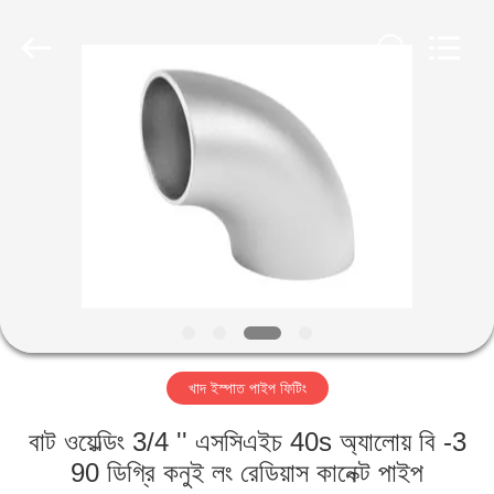
TOBO
STEEL
GROUP
CHINA.
All
Rights
Reserved.
বাড়ি
পণ্য
আমাদের
সম্পর্কে
কারখানা
খাদ ইস্পাত পাইপ ফিটিং
ভ্রমণ
বাট ওয়েল্ডিং 3/4 '' এসসিএইচ 40s অ্যালোয় বি -3
মান
90 ডিগ্রি কনুই লং রেডিয়াস কানেক্ট পাইপ