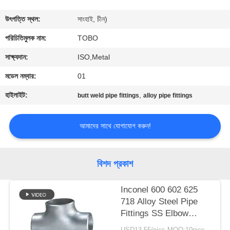
নিয়ন্ত্রণ
উৎপত্তি স্থল:
সাংহাই, চীন)
যোগাযোগ
পরিচিতিমুলক নাম:
TOBO
করুন
সাক্ষ্যদান:
ISO,Metal
মডেল নম্বার:
01
খবর
হাইলাইট:
,
butt weld pipe fittings
alloy pipe fittings
মামলা
আমাদের সাথে যোগাযোগ করুন!
সাইট
বিশদ প্রকাশ
ম্যাপ
Inconel 600 602 625
718 Alloy Steel Pipe
PRIVACY
Fittings SS Elbow
POLICY
Reducer Tee Cap
USD13-55/pics MOQ:10pics