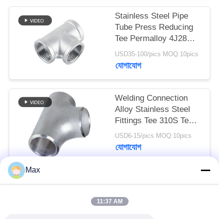
Stainless Steel Pipe
Tube Press Reducing
Tee Permalloy 4J28
Tee SGS Certification
USD35-100/pics MOQ:10pics
যোগাযোগ
Welding Connection
Alloy Stainless Steel
Fittings Tee 310S Tee
Round Head Code
USD6-15/pics MOQ:10pics
যোগাযোগ
Max
সব
11:37 AM