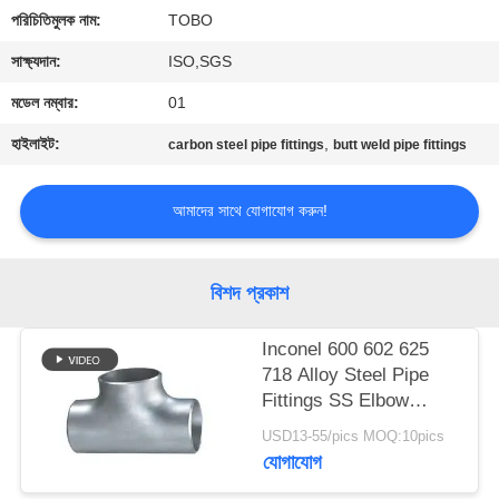
নিয়ন্ত্রণ
পরিচিতিমুলক নাম:
TOBO
সাক্ষ্যদান:
ISO,SGS
যোগাযোগ
মডেল নম্বার:
01
করুন
হাইলাইট:
,
carbon steel pipe fittings
butt weld pipe fittings
খবর
আমাদের সাথে যোগাযোগ করুন!
মামলা
বিশদ প্রকাশ
সাইট
Inconel 600 602 625
ম্যাপ
718 Alloy Steel Pipe
Fittings SS Elbow
Reducer Tee Cap
USD13-55/pics MOQ:10pics
PRIVACY
যোগাযোগ
POLICY