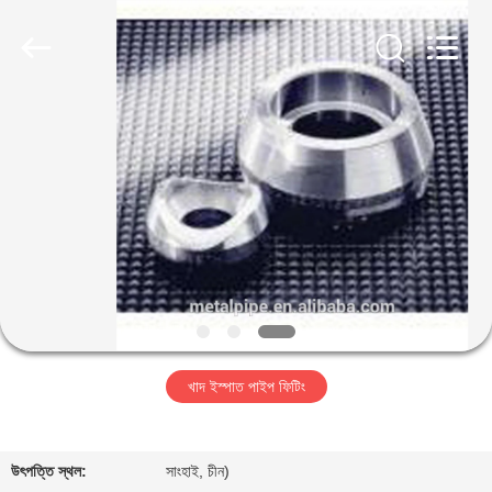
TOBO
STEEL
GROUP
CHINA.
All
Rights
Reserved.
বাড়ি
পণ্য
আমাদের
সম্পর্কে
কারখানা
খাদ ইস্পাত পাইপ ফিটিং
ভ্রমণ
মান
উৎপত্তি স্থল:
সাংহাই, চীন)