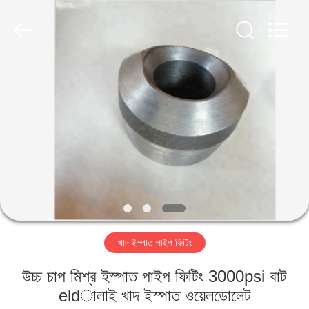
TOBO
STEEL
GROUP
CHINA.
All
Rights
Reserved.
বাড়ি
পণ্য
আমাদের
সম্পর্কে
কারখানা
খাদ ইস্পাত পাইপ ফিটিং
ভ্রমণ
উচ্চ চাপ মিশ্র ইস্পাত পাইপ ফিটিং 3000psi বাট
মান
eldালাই খাদ ইস্পাত ওয়েলডোলেট