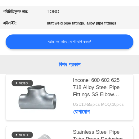
নিয়ন্ত্রণ
পরিচিতিমুলক নাম:
TOBO
যোগাযোগ
হাইলাইট:
,
butt weld pipe fittings
alloy pipe fittings
করুন
আমাদের সাথে যোগাযোগ করুন!
খবর
বিশদ প্রকাশ
মামলা
Inconel 600 602 625
718 Alloy Steel Pipe
সাইট
Fittings SS Elbow
Reducer Tee Cap
ম্যাপ
USD13-55/pics MOQ:10pics
যোগাযোগ
PRIVACY
Stainless Steel Pipe
POLICY