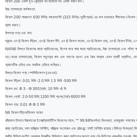
নিকেল 200 একটি মুখ-কেন্দ্রিক ঘন কাঠামো সহ একটি কঠিন খাদ।
উচ্চ তাপমাত্রা কর্মক্ষমতা:
নিকেল 200 সাধারণত 600 ডিগ্রি ফারেনহাইট (315 ডিগ্রি সেন্টিগ্রেড) এর কম ব্যবহারে সীমাবদ্ধ।
নিকেল 2
হ্রাস করবে।
উপলব্ধ পণ্য এবং মান:
ল্যান্ডং এন 6 নিকেল স্ট্রিপ, এন 6 নিকেল শীট, এন 6 নিকেল ফয়েল, এন 6 নিকেল তার, এন 6 নিকেল টিউব, 
N4/N6 বিশুদ্ধ নিকেলের জারা প্রতিরোধের, বিশেষ করে ক্ষার জারা প্রতিরোধের, উচ্চ তাপমাত্রা এবং গলিত ক্ষার
হয়।
ঘরের তাপমাত্রায়, নিকেল সমুদ্রের জল এবং লবণের দ্রবণ এবং জৈব মাধ্যম যেমন ফ্যাটি অ্যাসিড, ফ
অ্যাসেটিক এসিড এবং ফরমিক এসিডে অস্থির।
বিশুদ্ধ নিকেল পণ্য স্পেসিফিকেশন (এমএম):
নিকেল স্ট্রিপ: 0.01 মিমি -2.0 মিমি 1.5 মিমি -500 মিমি
নিকেল রড: Φ 3 - Φ 300;
দৈর্ঘ্য: 10 মিমি -6 মি
নিকেল প্লেট: 2.0-50 মিমি;
1200 মিমি প্রস্থ;
দৈর্ঘ্য 6000 মিমি
নিকেল তার: 0.01 Φ Φ 3 মিমি
N6 নিকেল স্ট্রিপ/নিকেল ফয়েল
কাঁচামাল হিসাবে উচ্চমানের ইলেক্ট্রোলাইটিক নিকেলের সাথে, ** 99.98%পর্যন্ত বিশুদ্ধতা, ভ্যাকুয়াম গলানোর 
জারা প্রতিরোধ, ভাল যান্ত্রিক বৈশিষ্ট্য, যান্ত্রিক সংযোজন এবং dingালাই বৈশিষ্ট্য রয়েছে।বিভিন্ন বিশুদ্ধতা 
ক্ষারীয় মিডিয়া ব্যতীত অন্যান্য রিডাক্টিভ মিডিয়াতে জারা প্রতিরোধ ক্ষমতা ভাল।
নি-ভিত্তিক খাদগুলির তুলনায়, বি