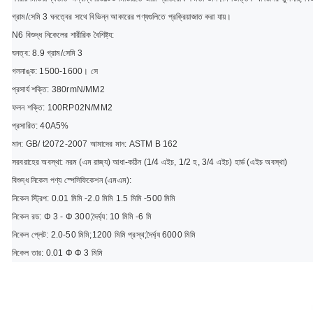
গ্রাম/সেমি 3 ঘনত্বের সাথে বিভিন্ন আকারের পণ্যগুলিতে প্রক্রিয়াজাত করা যায়।
N6 বিশুদ্ধ নিকেলের শারীরিক বৈশিষ্ট্য:
ঘনত্ব: 8.9 গ্রাম/সেমি 3
গলনাঙ্ক: 1500-1600। সে
প্রসার্য শক্তি: 380rmN/MM2
ফলন শক্তি: 100RP02N/MM2
প্রসারিত: 40A5%
মান: GB/ t2072-2007 আমাদের মান: ASTM B 162
সরবরাহের অবস্থা: নরম (এম রাজ্য) আধা-কঠিন (1/4 এইচ, 1/2 হ, 3/4 এইচ) হার্ড (এইচ অবস্থা)
বিশুদ্ধ নিকেল পণ্য স্পেসিফিকেশন (এমএম):
নিকেল স্ট্রিপ: 0.01 মিমি -2.0 মিমি 1.5 মিমি -500 মিমি
নিকেল রড: Φ 3 - Φ 300;
দৈর্ঘ্য: 10 মিমি -6 মি
নিকেল প্লেট: 2.0-50 মিমি;
1200 মিমি প্রস্থ;
দৈর্ঘ্য 6000 মিমি
নিকেল তার: 0.01 Φ Φ 3 মিমি