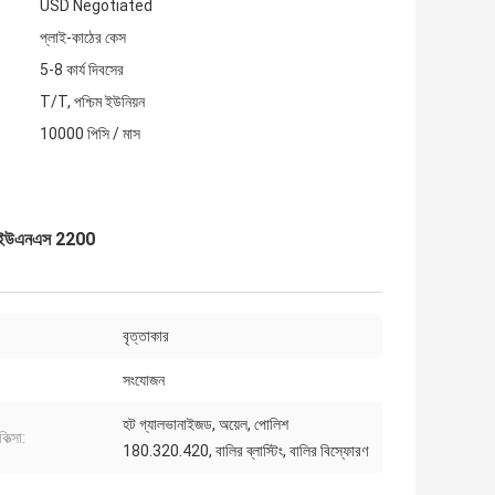
USD Negotiated
প্লাই-কাঠের কেস
5-8 কার্য দিবসের
T/T, পশ্চিম ইউনিয়ন
10000 পিসি / মাস
36 ইউএনএস 2200
বৃত্তাকার
সংযোজন
হট গ্যালভানাইজড, অয়েল, পোলিশ
কিত্সা:
180.320.420, বালির ব্লাস্টিং, বালির বিস্ফোরণ