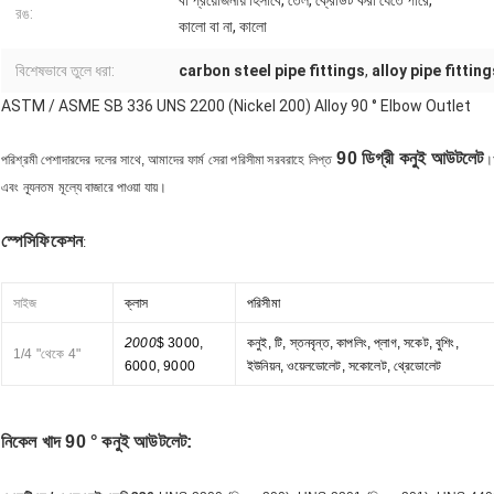
বা প্রয়োজনীয় হিসাবে, তেল, ক্রেডিট করা যেতে পারে,
রঙ:
কালো বা না, কালো
বিশেষভাবে তুলে ধরা:
carbon steel pipe fittings
,
alloy pipe fitting
ASTM / ASME SB 336 UNS 2200 (Nickel 200) Alloy 90 ° Elbow Outlet
90 ডিগ্রী কনুই আউটলেট
পরিশ্রমী পেশাদারদের দলের সাথে, আমাদের ফার্ম সেরা পরিসীমা সরবরাহে লিপ্ত
।অ
এবং ন্যূনতম মূল্যে বাজারে পাওয়া যায়।
স্পেসিফিকেশন
:
সাইজ
ক্লাস
পরিসীমা
2000
$ 3000,
কনুই, টি, স্তনবৃন্ত, কাপলিং, প্লাগ, সকেট, বুশিং,
1/4 "থেকে 4"
6000, 9000
ইউনিয়ন, ওয়েলডোলেট, সকোলেট, থ্রেডোলেট
নিকেল খাদ 90 ° কনুই আউটলেট: