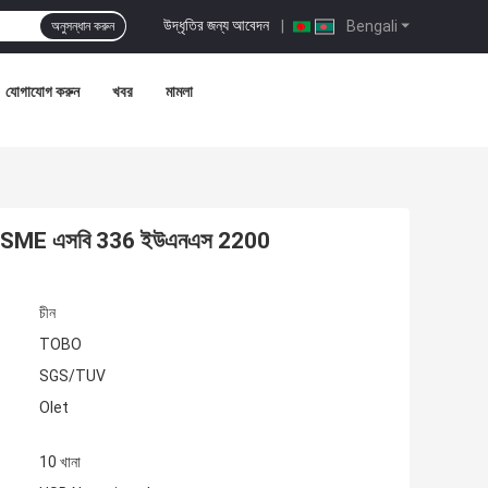
উদ্ধৃতির জন্য আবেদন
|
Bengali
অনুসন্ধান করুন
যোগাযোগ করুন
খবর
মামলা
লেট ASME এসবি 336 ইউএনএস 2200
চীন
TOBO
SGS/TUV
Olet
10 খানা