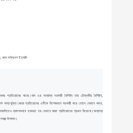
স, জাল সন্নিবেশ ইত্যাদি
 চমৎকার প্রতিরোধের আছে।
খাদ এর অন্যান্য দরকারী বৈশিষ্ট্য তার চৌম্বকীয় বৈশিষ্ট্য,
াপ অন্তর্ভুক্ত।
জারা প্রতিরোধের এটিকে বিশেষভাবে দরকারী করে তোলে যেখানে খাদ্য,
নগুলিতেও ব্যাপকভাবে ব্যবহৃত হয় যেখানে জারা প্রতিরোধের প্রধান বিবেচনা।
অন্যান্য
ণাস্ত্র উপাদান।