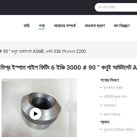
বাড়ি
পণ্য
আমাদের সম্পর্কে
কারখানা ভ্রমণ
মান নিয়ন্ত্রণ
3000 # 90 ° কনুই আউটলেট ASME এসবি 336 ইউএনএস 2200
মিশ্র ইস্পাত পাইপ ফিটিং 6 ইঞ্চি 3000 # 90 ° কনুই আউট
পণ্যের বিবরণ:
উৎপত্তি স্থল:
পরিচিতিমুলক নাম:
সাক্ষ্যদান:
মডেল নম্বার:
প্রদান:
ন্যূনতম চাহিদার পরিমাণ: