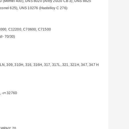
00 (Momel 400), UNS 8020 (Alloy 20/20 CB 3), UNS 8825
nconel 625), UNS 10276 (Hastelloy C 276)
2000, C12200, C70600, C71500
I- 70/30)
LN, 309, 310H, 316, 316H, 317, 317L, 321, 321H, 347, 347 H
, এস 32760
ং WPHY 70