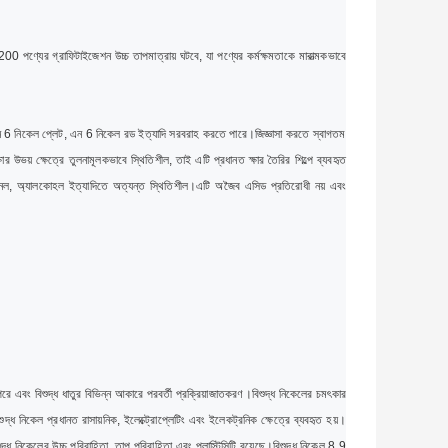
00 পণ্যের গ্রাফিটাইজেশন উচ্চ তাপমাত্রায় ঘটবে, যা পণ্যের কর্মক্ষমতাকে মারাত্মকভাবে
এন 6 নিকেল প্লেট, এন 6 নিকেল রড ইত্যাদি সরবরাহ করতে পারে।
জিজ্ঞাসা করতে স্বাগতম
 উভয় ক্ষেত্রে তুলনামূলকভাবে স্থিতিশীল, তাই এটি প্রধানত ক্ষার তৈরির শিল্পে ব্যবহৃত
েনল, অ্যালকোহল ইত্যাদিতে অত্যন্ত স্থিতিশীল।
এটি অজৈব এসিড প্রতিরোধী নয় এবং
পরে এবং বিশুদ্ধ ধাতুর বিভিন্ন আকারে পরবর্তী প্রক্রিয়াজাতকরণ।
বিশুদ্ধ নিকেলের চমৎকার
বিশুদ্ধ নিকেল প্রধানত রাসায়নিক, ইলেক্ট্রোপ্লেটিং এবং ইলেকট্রনিক ক্ষেত্রে ব্যবহৃত হয়।
শুদ্ধ নিকেলের উচ্চ পরিবাহিতা, তাপ পরিবাহিতা এবং প্লাস্টিসিটি রয়েছে।
বিশুদ্ধ নিকেল 8.9