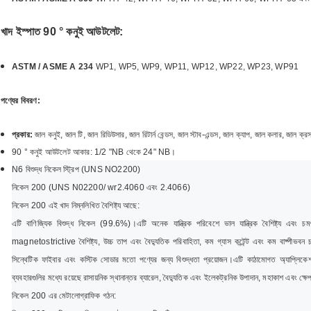
খাদ ইস্পাত 90 ° কনুই আউটলেট:
ASTM / ASME A 234
WP1, WP5, WP9, WP11, WP12, WP22, WP23, WP91
পণ্যের বিবরণ:
প্রকার:
জাল কনুই, জাল টি, জাল রিডিউসার, জাল রিটার্ন বেন্ডস, জাল স্টাব-এন্ডস, জাল ক্যাপ, জাল কলার, জাল ক্র
90 ° কনুই আউটলেট আকার: 1/2 "NB থেকে 24" NB।
N6 বিশুদ্ধ নিকেল স্ট্রিপ (UNS NO2200)
নিকেল 200 (UNS N02200/ wr2.4060 এবং 2.4066)
নিকেল 200 এই খাদ নিম্নলিখিত বৈশিষ্ট্য আছে:
এটি বাণিজ্যিক বিশুদ্ধ নিকেল (99.6%)।
এটি অনেক যান্ত্রিক পরিবেশে ভাল যান্ত্রিক বৈশিষ্ট্য এবং
magnetostrictive বৈশিষ্ট্য, উচ্চ তাপ এবং বৈদ্যুতিক পরিবাহিতা, কম গ্যাস কন্টেন্ট এবং কম বাষ্পীভবন চ
সিন্থেটিক ফাইবার এবং কস্টিক সোডার মতো পণ্যের জন্য বিশুদ্ধতা প্রয়োজন।
এটি কাঠামোগত অ্যাপ্লিকেশ
ব্যবহারগুলির মধ্যে রয়েছে রাসায়নিক স্থানান্তর ব্যারেল, বৈদ্যুতিক এবং ইলেকট্রনিক উপাদান, মহাকাশ এবং ক্ষেপ
নিকেল 200 এর মেটালোগ্রাফিক গঠন: