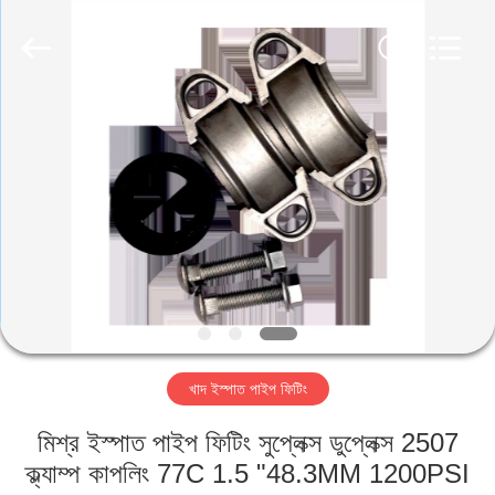
TOBO
STEEL
GROUP
CHINA.
All
Rights
Reserved.
বাড়ি
পণ্য
আমাদের
সম্পর্কে
কারখানা
খাদ ইস্পাত পাইপ ফিটিং
ভ্রমণ
মিশ্র ইস্পাত পাইপ ফিটিং সুপ্লেক্স ডুপ্লেক্স 2507
মান
ক্ল্যাম্প কাপলিং 77C 1.5 "48.3MM 1200PSI