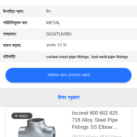
নিয়ন্ত্রণ
উৎপত্তি স্থল:
চীন
যোগাযোগ
পরিচিতিমুলক নাম:
METAL
করুন
সাক্ষ্যদান:
SGS/TUV/BV
মডেল নম্বার:
কাপলিং 77 সি
খবর
হাইলাইট:
,
carbon steel pipe fittings
butt weld pipe fittings
মামলা
আমাদের সাথে যোগাযোগ করুন!
সাইট
বিশদ প্রকাশ
ম্যাপ
Inconel 600 602 625
718 Alloy Steel Pipe
PRIVACY
Fittings SS Elbow
POLICY
Reducer Tee Cap
USD13-55/pics MOQ:10pics