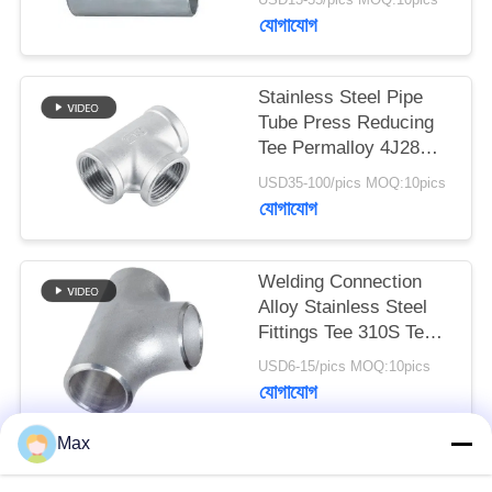
যোগাযোগ
Stainless Steel Pipe
Tube Press Reducing
Tee Permalloy 4J28
Tee SGS Certification
USD35-100/pics MOQ:10pics
যোগাযোগ
Welding Connection
Alloy Stainless Steel
Fittings Tee 310S Tee
Round Head Code
USD6-15/pics MOQ:10pics
যোগাযোগ
Max
সব