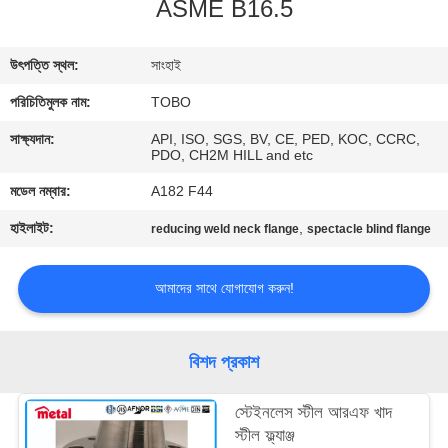
ASME B16.5
নিয়ন্ত্রণ
উৎপত্তি স্থল:
সাংহাই
যোগাযোগ
পরিচিতিমুলক নাম:
TOBO
করুন
সাক্ষ্যদান:
API, ISO, SGS, BV, CE, PED, KOC, CCRC,
PDO, CH2M HILL and etc
খবর
মডেল নম্বার:
A182 F44
হাইলাইট:
,
reducing weld neck flange
spectacle blind flange
মামলা
আমাদের সাথে যোগাযোগ করুন!
সাইট
ম্যাপ
বিশদ প্রকাশ
PRIVACY
স্টেইনলেস স্টীল আরএফ খাদ
POLICY
স্টীল ফ্ল্যাঞ্জ