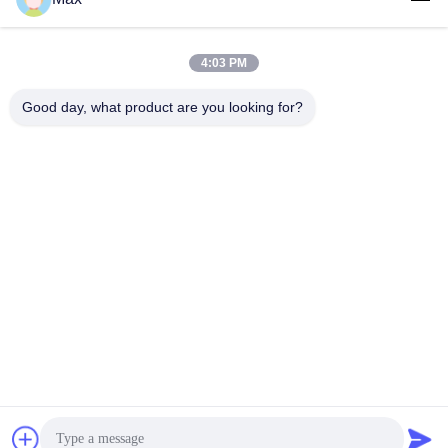
সব
4:03 PM
সুপার দ্বৈত স্টেইনলেস স্টীল
Good day, what product are you looking for?
নিকেল খাদ পাইপ
পাইপ
Austenitic স্টেইনলেস
লেপা ইস্পাত পাইপ
স্টীল পাইপ
বিজোড় ইস্পাত নল
নিম্ন তাপমাত্রা ইস্পাত পাইপ
টাইটানিয়াম খাদ পাইপ
অ্যালুমিনিয়াম খাদ পাইপ
সাবস্ক্রাইব