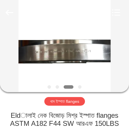
TOBO
STEEL
GROUP
CHINA.
All
Rights
Reserved.
বাড়ি
পণ্য
আমাদের
সম্পর্কে
কারখানা
খাদ ইস্পাত flanges
ভ্রমণ
Eldালাই নেক বিজোড় মিশ্র ইস্পাত flanges
মান
ASTM A182 F44 SW আরএফ 150LBS