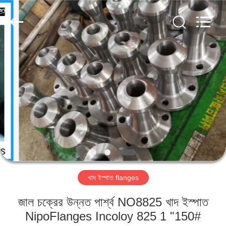
TOBO
STEEL
GROUP
CHINA.
All
Rights
Reserved.
বাড়ি
পণ্য
আমাদের
সম্পর্কে
কারখানা
খাদ ইস্পাত flanges
ভ্রমণ
জাল চক্রের উন্নত পার্শ্ব NO8825 খাদ ইস্পাত
মান
NipoFlanges Incoloy 825 1 "150#