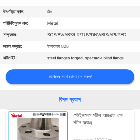
নিয়ন্ত্রণ
উৎপত্তি স্থল:
চীন
যোগাযোগ
পরিচিতিমুলক নাম:
Metal
করুন
সাক্ষ্যদান:
SGS/BV/ABS/LR/TUV/DNV/BIS/API/PED
মডেল নম্বার:
ইনকলোয় 825
খবর
হাইলাইট:
,
steel flanges forged
spectacle blind flange
মামলা
আমাদের সাথে যোগাযোগ করুন!
সাইট
বিশদ প্রকাশ
ম্যাপ
স্টেইনলেস স্টীল আরএফ খাদ
স্টীল ফ্ল্যাঞ্জ
PRIVACY
POLICY
আলোচনাযোগ্য MOQ:1pc