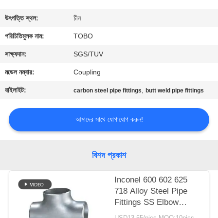
নিয়ন্ত্রণ
উৎপত্তি স্থল:
চীন
যোগাযোগ
পরিচিতিমুলক নাম:
TOBO
করুন
সাক্ষ্যদান:
SGS/TUV
মডেল নম্বার:
Coupling
খবর
হাইলাইট:
,
carbon steel pipe fittings
butt weld pipe fittings
মামলা
আমাদের সাথে যোগাযোগ করুন!
সাইট
বিশদ প্রকাশ
ম্যাপ
Inconel 600 602 625
718 Alloy Steel Pipe
PRIVACY
Fittings SS Elbow
POLICY
Reducer Tee Cap
USD13-55/pics MOQ:10pics