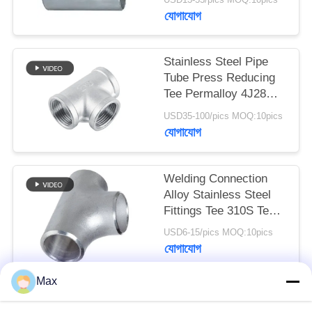
যোগাযোগ
Stainless Steel Pipe
Tube Press Reducing
Tee Permalloy 4J28
Tee SGS Certification
USD35-100/pics MOQ:10pics
যোগাযোগ
Welding Connection
Alloy Stainless Steel
Fittings Tee 310S Tee
Round Head Code
USD6-15/pics MOQ:10pics
যোগাযোগ
Max
সব