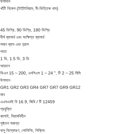
উপাদান
খাঁটি নিকেল (টাইটানিয়াম, নী-ভিত্তিক খাদ)
45 ডিগ্রি, 90 ডিগ্রি, 180 ডিগ্রি
দীর্ঘ ব্যাসার্ধ এবং সংক্ষিপ্ত ব্যাসার্ধ
সমান ব্যাস এবং হ্রাস
পাতা
1 ডি, 1.5 ডি, 3 ডি
আয়তন
ডিএন 15 ~ 200, এনপিএস 1 ~ 24 ", টি 2 ~ 25 মিমি
উপাদান
GR1 GR2 GR3 GR4 GR7 GR7 GR9 GR12
মান
এএসএমই বি 16.9, জিবি / টি 12459
প্রযুক্তি
ঝালাই, বিরামবিহীন
পৃষ্ঠতল সমাপ্ত
বালু বিস্ফোরণ, পোলিশিং, পিক্লিং