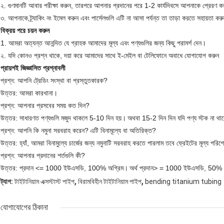
২. গুণমানটি আবার পরীক্ষা করুন, তারপরে আপনার প্রদানের পরে 1-2 কার্যদিবসে আপনাকে প্রেরণ ক
৩. আপনাকে ট্র্যাকিং নং ইমেল করুন এবং পার্সেলগুলি এটি না আসা পর্যন্ত তা তাড়া করতে সহায়তা কর
বিক্রয় পরে চয়ন করুন
1. আমরা অত্যন্ত আনন্দিত যে গ্রাহক আমাদের মূল্য এবং পণ্যগুলির জন্য কিছু পরামর্শ দেন।
২. যদি কোনও প্রশ্ন থাকে, দয়া করে আমাদের সাথে ই-মেইল বা টেলিফোনে অবাধে যোগাযোগ করুন
প্রায়শই জিজ্ঞাসিত প্রশ্নাবলী
প্রশ্ন: আপনি ট্রেডিং সংস্থা বা প্রস্তুতকারক?
উত্তর: আমরা কারখানা।
প্রশ্ন: আপনার প্রসবের সময় কত দিন?
উত্তর: সাধারণত পণ্যগুলি মজুদ থাকলে 5-10 দিন হয়।
অথবা 15-2 দিন দিন যদি পণ্য স্টক না থা
প্রশ্ন: আপনি কি নমুনা সরবরাহ করেন?
এটি বিনামূল্যে বা অতিরিক্ত?
উত্তর: হ্যাঁ, আমরা বিনামুল্যে চার্জের জন্য নমুনাটি সরবরাহ করতে পারলাম তবে ফ্রেইটের মূল্য পরি
প্রশ্ন: আপনার প্রদানের শর্তগুলি কী?
উত্তর: প্রদান <= 1000 ইউএসডি, 100% অগ্রিম।
অর্থ প্রদান> = 1000 ইউএসডি, 50% টি 
,
,
ট্যাগ:
টাইটানিয়াম এক্সস্টাস্ট পাইপ
বিরামবিহীন টাইটানিয়াম পাইপ
bending titanium tubing
যোগাযোগের ঠিকানা