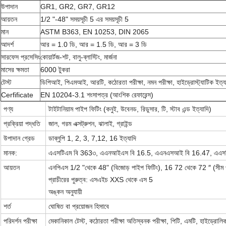
উপাদান
GR1, GR2, GR7, GR12
আয়তন
1/2 "-48" সময়সূচী 5 এর সময়সূচী 5
মান
ASTM B363, EN 10253, DIN 2065
আদর্শ
আর = 1.0 ডি, আর = 1.5 ডি, আর = 3 ডি
সারফেস প্রসেসিং
কোয়ার্টজ-শট, বালু-ব্লাস্টিং, মার্জনা
মাসের ক্ষমতা
6000 টুকরা
টেস্ট
ডিপিআই, পিএমআই, আরটি, কঠোরতা পরীক্ষা, নমন পরীক্ষা, হাইড্রোস্ট্যাটিক ইত্য
Cerfificate
EN 10204-3.1 শংসাপত্র (আংশিক রেফারেন্স)
পণ্য
টাইটানিয়াম পাইপ ফিটিং (কনুই, উবেনড, রিডুসার, টি, স্টাব এন্ড ইত্যাদি)
প্রক্রিয়া পদ্ধতি
জাল, গরম এক্সট্রুশন, ঝালাই, গ্রাইন্ড
উপাদান গ্রেড
ডাব্লুপি 1, 2, 3, 7,12, 16 ইত্যাদি
মানক:
এএসটিএম বি 363৩, এএনআইএস বি 16.5, এএনএসআই বি 16.47, এএসট
আয়তন
এনপিএস 1/2 "থেকে 48" (বিজোড় পাইপ ফিটিং), 16 72 থেকে 72 ″ (সীম 
প্রাচীরের পুরুত্ব: এসএইচ XXS থেকে এস 5
অঙ্কন অনুযায়ী
শর্ত
ঘোষিত বা প্রয়োজন হিসাবে
পরিদর্শন পরীক্ষা
মেকানিকাল টেস্ট, কঠোরতা পরীক্ষা অতিস্বনক পরীক্ষা, পিটি, এমটি, হাইড্রোলিক