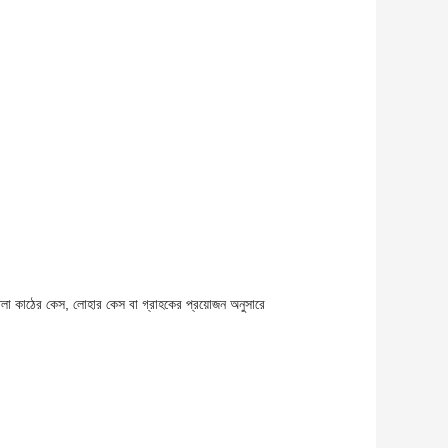
েস, পাতলা কাঠের কেস, লোহার কেস বা গ্রাহকের প্রয়োজন অনুসারে