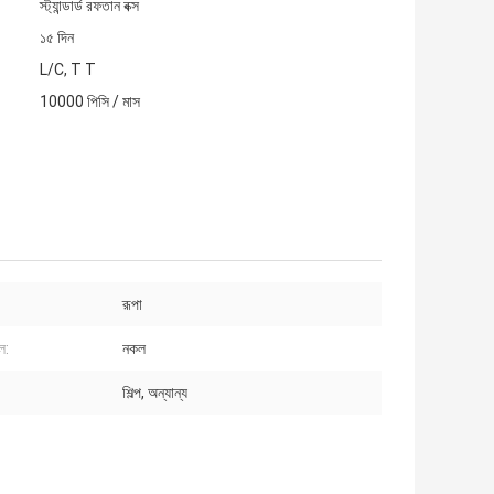
স্ট্যান্ডার্ড রফতান বক্স
১৫ দিন
L/C, T T
10000 পিসি / মাস
রূপা
ল:
নকল
শিল্প, অন্যান্য