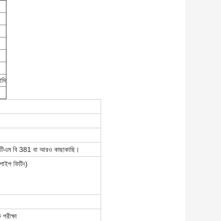
াদি
িএম বি 381 বা আরও কাছাকাছি।
পাইপ ফিটিং)
 পরীক্ষা