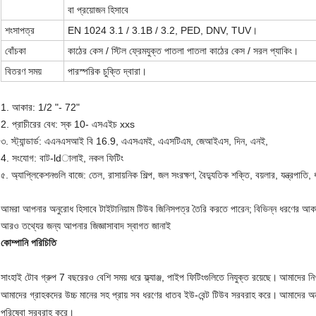
বা প্রয়োজন হিসাবে
শংসাপত্র
EN 1024 3.1 / 3.1B / 3.2, PED, DNV, TUV।
বোঁচকা
কাঠের কেস / স্টিল ফ্রেমযুক্ত পাতলা পাতলা কাঠের কেস / সরল প্যাকিং।
বিতরণ সময়
পারস্পরিক চুক্তি দ্বারা।
1. আকার: 1/2 "- 72"
2. প্রাচীরের বেধ: স্ক 10- এসএইচ xxs
৩. স্ট্যান্ডার্ড: এএনএসআই বি 16.9, এএসএমই, এএসটিএম, জেআইএস, দিন, এনই,
4. সংযোগ: বাট-ldালাই, নকল ফিটিং
৫. অ্যাপ্লিকেশনগুলি বাজে: তেল, রাসায়নিক শিল্প, জল সংরক্ষণ, বৈদ্যুতিক শক্তি, বয়লার, যন্ত্রপাতি, ধা
আমরা আপনার অনুরোধ হিসাবে টাইটানিয়াম টিউব জিনিসপত্র তৈরি করতে পারেন;
বিভিন্ন ধরণের আক
আরও তথ্যের জন্য আপনার জিজ্ঞাসাবাদ স্বাগত জানাই
কোম্পানি পরিচিতি
সাংহাই টোব গ্রুপ 7 বছরেরও বেশি সময় ধরে ফ্ল্যাঞ্জ, পাইপ ফিটিংগুলিতে নিযুক্ত রয়েছে।
আমাদের নিখর
আমাদের গ্রাহকদের উচ্চ মানের সহ প্রায় সব ধরণের ধাতব ইউ-বেন্ট টিউব সরবরাহ করে।
আমাদের অনন
পরিষেবা সরবরাহ করে।