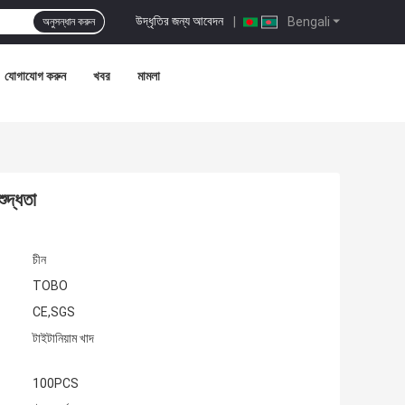
উদ্ধৃতির জন্য আবেদন
|
Bengali
অনুসন্ধান করুন
যোগাযোগ করুন
খবর
মামলা
শুদ্ধতা
চীন
TOBO
CE,SGS
টাইটানিয়াম খাদ
100PCS