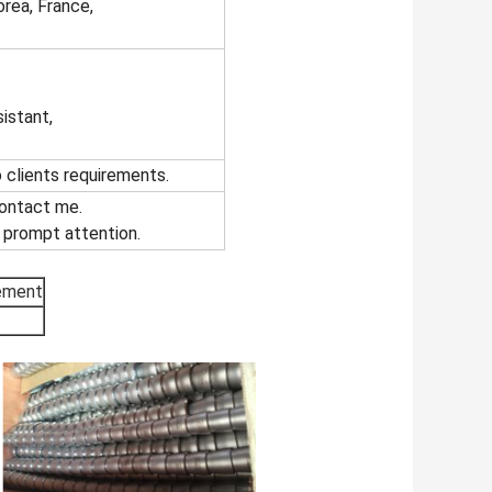
orea, France,
istant,
 clients requirements.
contact me.
t prompt attention.
rement