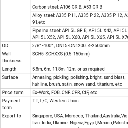
Carbon steel: A106 GR B, A53 GR B
Alloy steel: A335 P11, A335 P 22, A335 P 12, 
91,etc
Pipeline steel: API 5L GR B, API 5L X42, API 5L
API 5L X52, API 5L X60, API 5L X65, API 5L X7
OD
3/8" -100" , DN15-DN1200, 4-2500mm
Wall
SCH5-SCHXXS (0.5-150mm)
thickness
Length
5.8m, 6m, 11.8m, 12m, or as required
Surface
Annealing, pickling, polishing, bright, sand blast,
hair line, brush, satin, snow sand, titanium, etc
Price term
Ex-Work, FOB, CNF, CFR, CIF, etc
Payment
TT, L/C, Western Union
term
Export to
Singapore, USA, Morocco, Thailand,Australia,Viet
Iran, India, Ukraine, Nigeria,Egypt,Mexico,Pakista