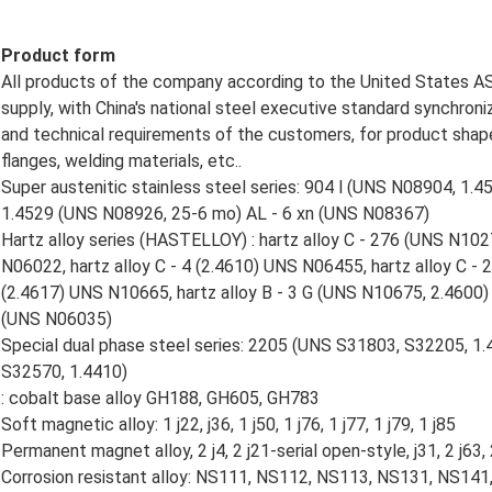
Product form
All products of the company according to the United States
supply, with China's national steel executive standard synchron
and technical requirements of the customers, for product shape: p
flanges, welding materials, etc..
Super austenitic stainless steel series: 904 l (UNS N08904, 
1.4529 (UNS N08926, 25-6 mo) AL - 6 xn (UNS N08367)
Hartz alloy series (HASTELLOY) : hartz alloy C - 276 (UNS N1027
N06022, hartz alloy C - 4 (2.4610) UNS N06455, hartz alloy C - 
(2.4617) UNS N10665, hartz alloy B - 3 G (UNS N10675, 2.4600) 
(UNS N06035)
Special dual phase steel series: 2205 (UNS S31803, S32205, 
S32570, 1.4410)
: cobalt base alloy GH188, GH605, GH783
Soft magnetic alloy: 1 j22, j36, 1 j50, 1 j76, 1 j77, 1 j79, 1 j85
Permanent magnet alloy, 2 j4, 2 j21-serial open-style, j31, 2 j63, 
Corrosion resistant alloy: NS111, NS112, NS113, NS131, NS14