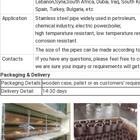
Lebanon,Syria,South Africa, Dubai, Iraq, South K
Spain, Turkey, Bulgaria, etc
Application
Stainless steel pipe widely used in petroleum,
chemical industry, electric power,boiler,
high temperature resistant, low temperature res
corrosion resistant.
The size of the pipes can be made according to
Contacts
If you have any questions, please feel free to 
we are sure your inquiry or requirements will ge
Packaging & Delivery
Packaging Details:
wooden case, pallet or as customers' requi
Delivery Detail:
14-30 days