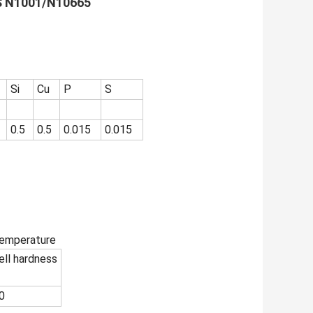
NS N1001/N10665
Si
Cu
P
S
0.5
0.5
0.015
0.015
temperature
ell hardness
0