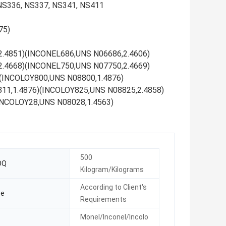
NS336, NS337, NS341, NS411
75)
.4851)(INCONEL686,UNS N06686,2.4606)
.4668)(INCONEL750,UNS N07750,2.4669)
(INCOLOY800,UNS N08800,1.4876)
11,1.4876)(INCOLOY825,UNS N08825,2.4858)
INCOLOY28,UNS N08028,1.4563)
500
OQ
Kilogram/Kilograms
According to Client′s
ze
Requirements
Monel/Inconel/Incolo