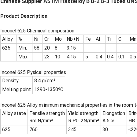
Chinese Supplier ASTM Hastelloy B B-2 B-3 Tubes U
Product Description
Inconel 625 Chemical composition
Alloy
%
Ni
Cr
Mo
Nb+N
Fe
Al
Ti
C
Mn
625
Min.
58
20
8
3.15
Max.
23
10
4.15
5
0.4
0.4
0.1
0.5
Inconel 625 Pysical properties
Density
8.4 g/cm³
Melting point
1290-1350ºC
Inconel 625 Alloy m inimum mechanical properties in the room 
Alloy state
Tensile strength
Yield strength
Elongation
Brin
Rm N/mm²
R P0. 2N/mm²
A 5 %
HB
625
760
345
30
≤22