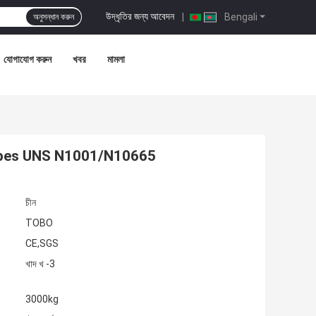
উদ্ধৃতির জন্য আবেদন
|
Bengali
অনুসন্ধান করুন
যোগাযোগ করুন
খবর
মামলা
Tubes UNS N1001/N10665
চীন
TOBO
CE,SGS
খাদ খ -3
3000kg