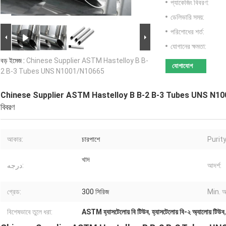
প্যাকেজিং বিবরণ:
ডেলিভারি সময়:
পরিশোধের শর্ত:
যোগানের ক্ষমতা:
বড় ইমেজ :
Chinese Supplier ASTM Hastelloy B B-
যোগাযোগ
2 B-3 Tubes UNS N1001/N10665
Chinese Supplier ASTM Hastelloy B B-2 B-3 Tubes UNS N1
বিবরণ
আকার:
চারপাশে
Purity
খাদ
درجه:
আদর্শ:
গ্রেড:
300 সিরিজ
Min. আ
বিশেষভাবে তুলে ধরা:
ASTM হ্যাসটেলোয় বি টিউব
,
হ্যাসটেলোয় বি-২ অ্যালোয় টিউব