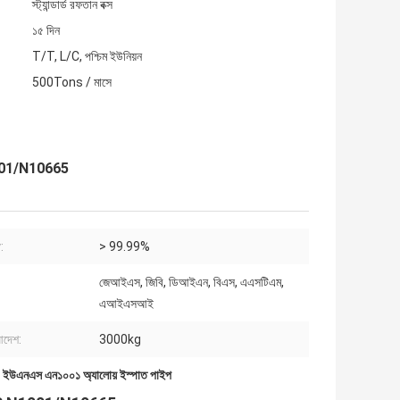
স্ট্যান্ডার্ড রফতান বক্স
১৫ দিন
T/T, L/C, পশ্চিম ইউনিয়ন
500Tons / মাসে
001/N10665
:
> 99.99%
জেআইএস, জিবি, ডিআইএন, বিএস, এএসটিএম,
এআইএসআই
দেশ:
3000kg
,
ইউএনএস এন১০০১ অ্যালোয় ইস্পাত পাইপ