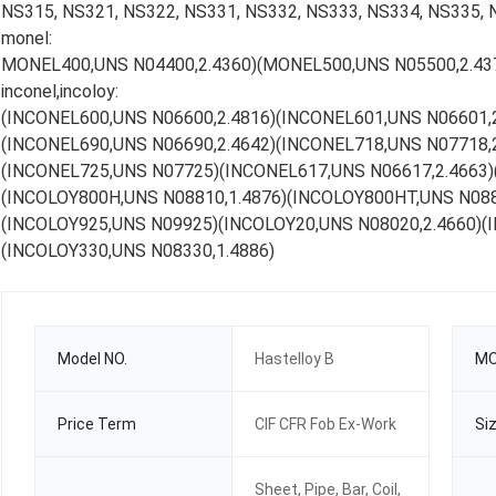
NS315, NS321, NS322, NS331, NS332, NS333, NS334, NS335, 
monel:
MONEL400,UNS N04400,2.4360)(MONEL500,UNS N05500,2.43
inconel,incoloy:
(INCONEL600,UNS N06600,2.4816)(INCONEL601,UNS N06601,2
(INCONEL690,UNS N06690,2.4642)(INCONEL718,UNS N07718,2
(INCONEL725,UNS N07725)(INCONEL617,UNS N06617,2.4663)
(INCOLOY800H,UNS N08810,1.4876)(INCOLOY800HT,UNS N088
(INCOLOY925,UNS N09925)(INCOLOY20,UNS N08020,2.4660)(
(INCOLOY330,UNS N08330,1.4886)
Model NO.
Hastelloy B
M
Price Term
CIF CFR Fob Ex-Work
Si
Sheet, Pipe, Bar, Coil,