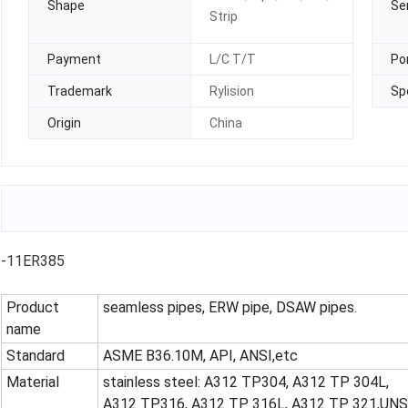
Shape
Se
Strip
Payment
L/C T/T
Po
Trademark
Rylision
Sp
Origin
China
-11ER385
Product
seamless pipes, ERW pipe, DSAW pipes.
name
Standard
ASME B36.10M, API, ANSI,etc
Material
stainless steel: A312 TP304, A312 TP 304L,
A312 TP316, A312 TP 316L, A312 TP 321,UNS