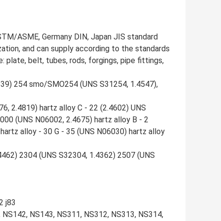
 ASTM/ASME, Germany DIN, Japan JIS standard
ization, and can supply according to the standards
late, belt, tubes, rods, forgings, pipe fittings,
1.4539) 254 smo/SMO254 (UNS S31254, 1.4547),
6, 2.4819) hartz alloy C - 22 (2.4602) UNS
2000 (UNS N06002, 2.4675) hartz alloy B - 2
hartz alloy - 30 G - 35 (UNS N06030) hartz alloy
1.4462) 2304 (UNS S32304, 1.4362) 2507 (UNS
2 j83
1, NS142, NS143, NS311, NS312, NS313, NS314,