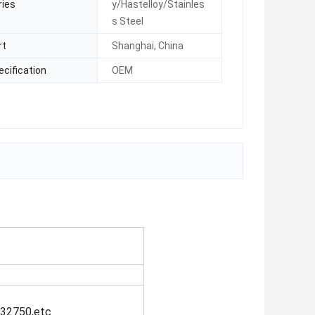
ries
y/Hastelloy/Stainles
s Steel
rt
Shanghai, China
ecification
OEM
32750,etc