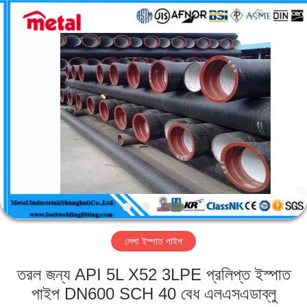
TOBO
STEEL
GROUP
CHINA.
All
Rights
Reserved.
বাড়ি
পণ্য
আমাদের
সম্পর্কে
কারখানা
লেপা ইস্পাত পাইপ
ভ্রমণ
তরল জন্য API 5L X52 3LPE প্রলিপ্ত ইস্পাত
মান
পাইপ DN600 SCH 40 বেধ এলএসএডাব্লু