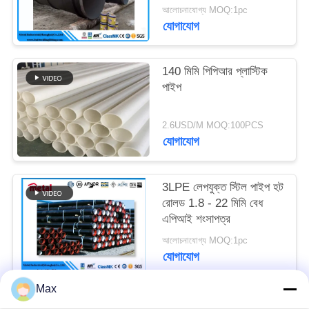
এলএসএডাব্লু
আলোচনাযোগ্য MOQ:1pc
যোগাযোগ
140 মিমি পিপিআর প্লাস্টিক
পাইপ
2.6USD/M MOQ:100PCS
যোগাযোগ
3LPE লেপযুক্ত স্টিল পাইপ হট
রোলড 1.8 - 22 মিমি বেধ
এপিআই শংসাপত্র
আলোচনাযোগ্য MOQ:1pc
যোগাযোগ
Max