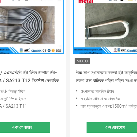
/ এএসএমইউ ইউ টিউব ইস্পাত ইউ-
উচ্চ তাপ স্থানান্তর দক্ষতা ইউ আকৃতির ক
উব A / SA213 T12 সিমलेस ফেরেরিক
নকশা উচ্চ যান্ত্রিক শক্তি শক্তি সঞ্চয় দক
নাম:U- নিতম্ব টিউব
উৎপাদনের নাম:ফিন টিউব
ক্লায়েন্ট স্পিক হিসাবে
মাধ্যমিক নাকি না:অ-মাধ্যমিক
:A / SA213 T11
তাপ স্থানান্তর এলাকা:1500m² পর্যন্ত
এখন যোগাযোগ
এখন যোগাযোগ