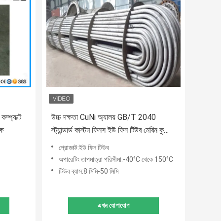
ম্প্যাক্ট
উচ্চ দক্ষতা CuNi অ্যালয় GB/T 2040
্ষ
স্ট্যান্ডার্ড কাস্টম ফিনস ইউ ফিন টিউব মেরিন কুলিং
ইকুইপমেন্টের জন্য
প্রোডাক্ট:ইউ ফিন টিউব
অপারেটিং তাপমাত্রা পরিসীমা:-40°C থেকে 150°C
টিউব ব্যাস:8 মিমি-50 মিমি
এখন যোগাযোগ