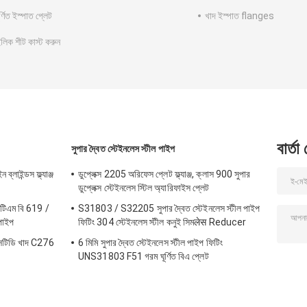
ঘূর্ণিত ইস্পাত প্লেট
খাদ ইস্পাত flanges
লিক শীট কাস্ট করুন
বার্তা
সুপার দ্বৈত স্টেইনলেস স্টীল পাইপ
্লাইন্ডস ফ্ল্যাঞ্জ
ডুপ্লেক্স 2205 অরিফেস প্লেট ফ্ল্যাঞ্জ, ক্লাস 900 সুপার
ডুপ্লেক্স স্টেইনলেস স্টিল অ্যারিফাইস প্লেট
টিএম বি 619 /
S31803 / S32205 সুপার দ্বৈত স্টেইনলেস স্টীল পাইপ
পাইপ
ফিটিং 304 স্টেইনলেস স্টীল কনুই সিমलेस Reducer
এসটিডি খাদ C276
6 মিমি সুপার দ্বৈত স্টেইনলেস স্টীল পাইপ ফিটিং
UNS31803 F51 গরম ঘূর্ণিত বিএ প্লেট