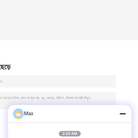
 ছেড়ে
Max
2:25 AM