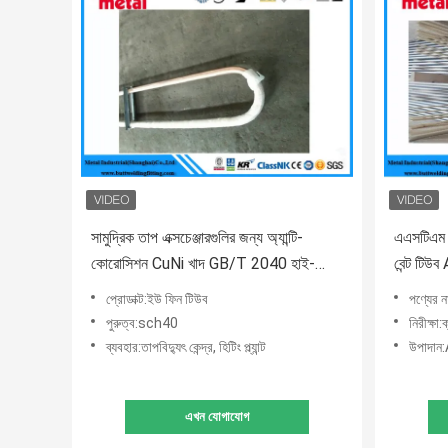
সামুদ্রিক তাপ এক্সচেঞ্জারগুলির জন্য অ্যান্টি-
এএসটিএম 
কোরোসিশন CuNi খাদ GB/T 2040 হাই-
বেন্ট টি
ফিনড ইউ টিউব
প্রোডাক্ট:ইউ ফিন টিউব
পণ্যের 
পুরুত্ব:sch40
নিরীক্ষা:
ব্যবহার:তাপবিদ্যুৎ কেন্দ্র, হিটিং প্ল্যান্ট
উপাদান
এখন যোগাযোগ