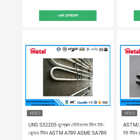
এখন যোগাযোগ
UNS S32205 ডুপ্লেক্স স্টেইনলেস স্টিল ইউ-
ASTM/
বেন্ডেড টিউব ASTM A789 ASME SA789
ইউ টিউব ডু