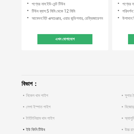
পণ্যের নাম:ইউ-বেন্ট টিউব
পণ্যের ন
টিউব ব্যাস:5 মিমি থেকে 12 মিমি
পরিদর্শন:
আবেদন:হিট এক্সচেঞ্জার, এয়ার কন্ডিশনার, রেফ্রিজারেশন
উপাদান
এখন যোগাযোগ
বিভাগ：
নিকেল খাদ পাইপ
সুপার 
লেপা ইস্পাত পাইপ
বিজোড়
টাইটানিয়াম খাদ পাইপ
অ্যালু
ইউ ফিনি টিউব
উচ্চ চ