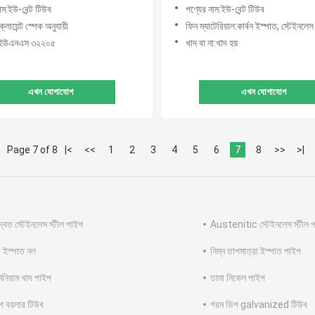
SCH 80
াম:ইউ-বেন্ট টিউব
পণ্যের নাম:ইউ-বেন্ট টিউব
ক্লায়েন্ট স্পেক অনুযায়ী
ফিন ম্যাটেরিয়াল:কার্বন ইস্পাত, স্টেইনলেস
:ইউএনএস ৩২২০৫
খাদ বা না:খাদ হয়
এখন যোগাযোগ
এখন যোগাযোগ
Page 7 of 8
|<
<<
1
2
3
4
5
6
7
8
>>
>|
দ্বৈত স্টেইনলেস স্টীল পাইপ
Austenitic স্টেইনলেস স্টীল 
 ইস্পাত নল
নিম্ন তাপমাত্রা ইস্পাত পাইপ
মিনিয়াম খাদ পাইপ
তামা নিকেল পাইপ
াপ বয়লার টিউব
গরম ডিপ galvanized টিউব