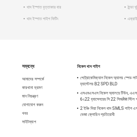
খাদ ইস্পাত বৃত্তাকার বার
ঠান্ডা 
খাদ ইস্পাত পাইপ ফিটিং
এক্রাই
সম্বন্ধে
নিকেল খাদ পাইপ
পেট্রোকেমিক্যাল নিকেল অ্যালয় স্পেড লাইন ব
আমাদের সম্পর্কে
হ্যাস্টেলয় B2 SPD BLD
কারখানা ভ্রমণ
এসএমএসএস নিকেল অ্যালয়ে টিউব, এএস
মান নিয়ন্ত্রণ
6২22 হ্যাসেলয়েয় সি 22 সিমलेस স্টিল 
যোগাযোগ করুন
2 ইঞ্চি দিয়া নিকেল খাদ SMLS পাইপ 
খবর
ভেজা ক্লোরিন প্রতিরোধী
সাইটম্যাপ