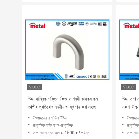
উচ্চ যান্ত্রিক শক্তি শক্তি-সাশ্রয়ী কার্যকর কম
উচ্চ তাপ স
তাপীয় প্রতিরোধ নমনীয় ও স্থাপন করা সহজ
নকশা উচ্চ য
উৎপাদনের নাম:ফিন টিউব
উৎপাদনে
মাধ্যমিক নাকি না:অ-মাধ্যমিক
মাধ্যমিক
তাপ স্থানান্তর এলাকা:1500m² পর্যন্ত
তাপ স্থ