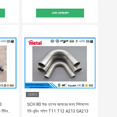
এখন যোগাযোগ
13
SCH 80 উচ্চ চাপের বয়লারের জন্য সিউমলেস
 টিউব
ইউ-বন্ডিং পাইপ T11 T12 A213 SA213