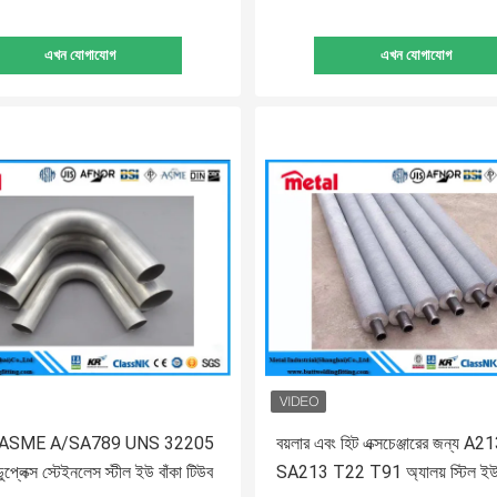
এখন যোগাযোগ
এখন যোগাযোগ
ASME A/SA789 UNS 32205
বয়লার এবং হিট এক্সচেঞ্জারের জন্য A2
প্লেক্স স্টেইনলেস স্টীল ইউ বাঁকা টিউব
SA213 T22 T91 অ্যালয় স্টিল ইউ