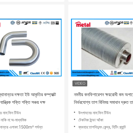
্থানান্তর দক্ষতা ইউ আকৃতির কম্প্যাক্ট
নমনীয় কনফিগারেশন ক্ষয়রোধী কম অপা
ান্ত্রিক শক্তি শক্তি সঞ্চয় দক্ষ
নির্ভরযোগ্য তাপ বিনিময় সমাধান দ্রুত 
র নাম:ফিন টিউব
উৎপাদনের নাম:ফিন টিউব
 নাকি না:অ-মাধ্যমিক
টেকনিক:ঠান্ডা আঁকা
ানান্তর এলাকা:1500m² পর্যন্ত
ব্যবহার:তাপবিদ্যুৎ কেন্দ্র, হিটিং প্ল্যান্ট