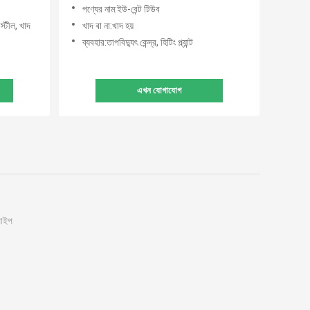
পণ্যের নাম:ইউ-বেন্ট টিউব
 স্টীল, খাদ
খাদ বা না:খাদ হয়
ব্যবহার:তাপবিদ্যুৎ কেন্দ্র, হিটিং প্ল্যান্ট
এখন যোগাযোগ
পাইপ