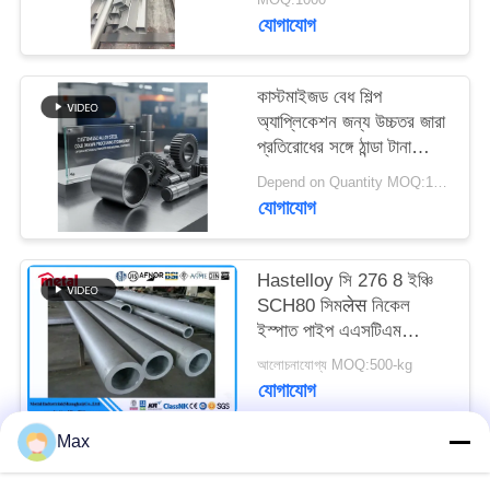
যোগাযোগ
কাস্টমাইজড বেধ শিল্প
অ্যাপ্লিকেশন জন্য উচ্চতর জারা
প্রতিরোধের সঙ্গে ঠান্ডা টানা
নিকেল খাদ পাইপ
Depend on Quantity MOQ:1PC
যোগাযোগ
Hastelloy সি 276 8 ইঞ্চি
SCH80 সিমलेस নিকেল
ইস্পাত পাইপ এএসটিএম
B36.10
আলোচনাযোগ্য MOQ:500-kg
যোগাযোগ
Max
সব