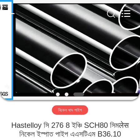
TOBO
STEEL
GROUP
CHINA.
All
Rights
Reserved.
বাড়ি
পণ্য
আমাদের
সম্পর্কে
কারখানা
নিকেল খাদ পাইপ
ভ্রমণ
Hastelloy সি 276 8 ইঞ্চি SCH80 সিমलेस
মান
নিকেল ইস্পাত পাইপ এএসটিএম B36.10