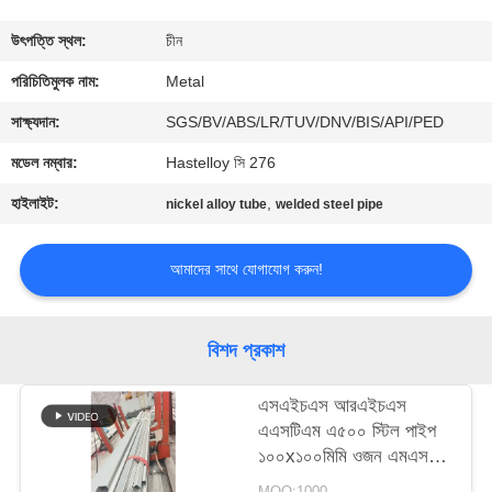
নিয়ন্ত্রণ
উৎপত্তি স্থল:
চীন
যোগাযোগ
পরিচিতিমুলক নাম:
Metal
করুন
সাক্ষ্যদান:
SGS/BV/ABS/LR/TUV/DNV/BIS/API/PED
মডেল নম্বার:
Hastelloy সি 276
খবর
হাইলাইট:
,
nickel alloy tube
welded steel pipe
মামলা
আমাদের সাথে যোগাযোগ করুন!
সাইট
বিশদ প্রকাশ
ম্যাপ
এসএইচএস আরএইচএস
এএসটিএম এ৫০০ স্টিল পাইপ
PRIVACY
১০০x১০০মিমি ওজন এমএস
POLICY
স্কোয়ার স্টিল পাইপ টিউব
MOQ:1000