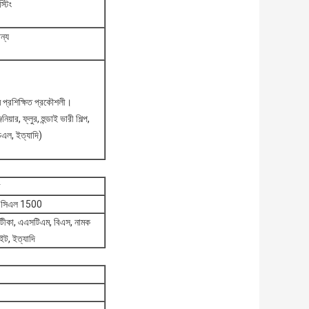
স্টিং
ন্য
 প্রশিক্ষিত প্রকৌশলী।
ার, ফ্লুর, হুন্ডাই ভারী শিল্প,
চএল, ইত্যাদি)
ব
-সিএল 1500
 টীকা, এএসটিএম, বিএস, নামক
ইট, ইত্যাদি