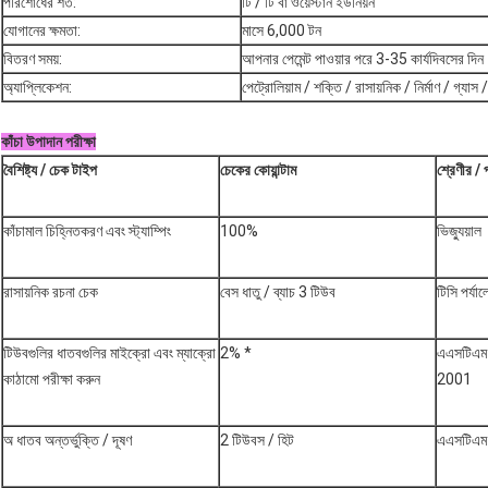
পরিশোধের শর্ত:
টি / টি বা ওয়েস্টার্ন ইউনিয়ন
যোগানের ক্ষমতা:
মাসে 6,000 টন
বিতরণ সময়:
আপনার পেমেন্ট পাওয়ার পরে 3-35 কার্যদিবসের দিন
অ্যাপ্লিকেশন:
পেট্রোলিয়াম / শক্তি / রাসায়নিক / নির্মাণ / গ্যাস / 
কাঁচা উপাদান পরীক্ষা
বৈশিষ্ট্য / চেক টাইপ
চেকের কোয়ান্টাম
শ্রেণীর / 
কাঁচামাল চিহ্নিতকরণ এবং স্ট্যাম্পিং
100%
ভিজ্যুয়াল
রাসায়নিক রচনা চেক
বেস ধাতু / ব্যাচ 3 টিউব
টিসি পর্যা
টিউবগুলির ধাতবগুলির মাইক্রো এবং ম্যাক্রো
2% *
এএসটিএ
কাঠামো পরীক্ষা করুন
2001
অ ধাতব অন্তর্ভুক্তি / দূষণ
2 টিউবস / হিট
এএসটিএম