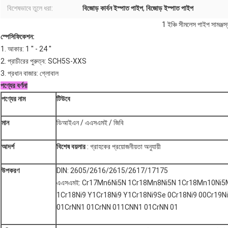
বিশেষভাবে তুলে ধরা:
বিজোড় কার্বন ইস্পাত পাইপ
,
বিজোড় ইস্পাত পাইপ
1 ইঞ্চি সীমলেস পাইপ সামঞ্জস
স্পেসিফিকেশন:
1. আকার: 1 '' - 24 ''
2. প্রাচীরের পুরুত্ব: SCH5S-XXS
3. প্রধান বাজার: গ্লোবাল
পণ্যের বর্ণনা
পণ্যের নাম
টিউবে
মান
ডিআইএন / এএসএমই / জিবি
আদর্শ
বিশেষ বয়লার
: গ্রাহকের প্রয়োজনীয়তা অনুযায়ী
উপকরণ
DIN: 2605/2616/2615/2617/17175
এএসএমই: Cr17Mn6Ni5N 1Cr18Mn8Ni5N 1Cr18Mn10Ni5
1Cr18Ni9 Y1Cr18Ni9 Y1Cr18Ni9Se 0Cr18Ni9 00Cr19N
01CrNN1 01CrNN 011CNN1 01CrNN 01