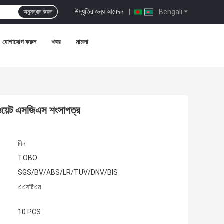
উদ্ধৃতির জন্য আবেদন
|
Bengali
অনুসন্ধান করুন
যোগাযোগ করুন
খবর
মামলা
ইটওয়েট এসজিএস শংসাপত্র
চীন
TOBO
SGS/BV/ABS/LR/TUV/DNV/BIS
এএসটিএম
10 PCS