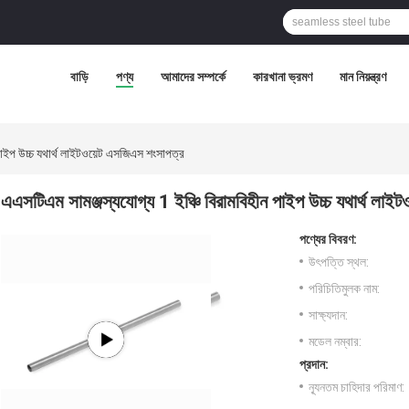
বাড়ি
পণ্য
আমাদের সম্পর্কে
কারখানা ভ্রমণ
মান নিয়ন্ত্রণ
পাইপ উচ্চ যথার্থ লাইটওয়েট এসজিএস শংসাপত্র
এএসটিএম সামঞ্জস্যযোগ্য 1 ইঞ্চি বিরামবিহীন পাইপ উচ্চ যথার্থ লা
পণ্যের বিবরণ:
উৎপত্তি স্থল:
পরিচিতিমুলক নাম:
সাক্ষ্যদান:
মডেল নম্বার:
প্রদান:
ন্যূনতম চাহিদার পরিমাণ: