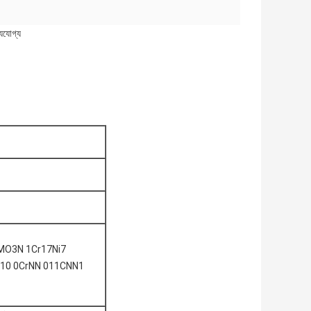
্যযোগ্য
MO3N 1Cr17Ni7
i10 0CrNN 011CNN1