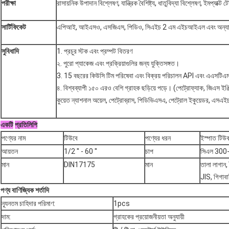
পরীক্ষা
রাসায়নিক উপাদান বিশ্লেষণ, যান্ত্রিক বৈশিষ্ট্য, ধাতুবিদ্যা বিশ্লেষণ, ইমপ্যাক্ট টে
সার্টিফিকেট
এপিআই, আইএসও, এসজিএস, পিডিও, সিএইচ 2 এম এইচআইএল এবং অন্যা
সুবিধাদি
1. প্রচুর স্টক এবং প্রম্পট বিতরণ
২. পুরো প্যাকেজ এবং প্রক্রিয়াগুলির জন্য যুক্তিসঙ্গত।
3. 15 বছরের কিউসি টিম পরিষেবা এবং বিক্রয় পরিচালন API এবং এএসটিএম
৪. বিশ্বব্যাপী ১৫০ এরও বেশি গ্রাহক ছড়িয়ে পড়ে। (পেট্রোফ্যাক, জিএস ইঞ্জিনিয়
কুয়েত ন্যাশনাল অয়েল, পেট্রোব্রাস, পিডিভিএসএ, পেট্রোল ইকুয়েডর, এসএই
একটি
প্রতিলিপি
পণ্যের নাম
টিউবে
পণ্যের ধরন
ইস্পাত টিউ
আয়তন
1/2 '' - 60 ''
চাপ
সিএল 300
মান
DIN17175
মান
তালা লাগান,
JIS, গিগাবা
পণ্য বাণিজ্যিক শর্তাদি
ন্যূনতম চাহিদার পরিমাণ:
1pcs
দাম:
গ্রাহকের প্রয়োজনীয়তা অনুযায়ী