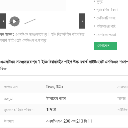
মূল্য:
প্যাকেজিং বিবরণ:
ডেলিভারি সময়:
পরিশোধের শর্ত:
বড় ইমেজ :
এএসটিএম সামঞ্জস্যযোগ্য 1 ইঞ্চি বিরামবিহীন পাইপ উচ্চ
যোগানের ক্ষমতা:
যথার্থ লাইটওয়েট এসজিএস শংসাপত্র
যোগাযোগ
এএসটিএম সামঞ্জস্যযোগ্য 1 ইঞ্চি বিরামবিহীন পাইপ উচ্চ যথার্থ লাইটওয়েট এসজিএস শংসাপ
বিবরণ
পণ্যের নাম:
বিজোড় টিউব
দেয়ালের
درجه:
ইস্পাতের পাইপ
আকার:
ন্যূনতম চাহিদার পরিমাণ::
1PCS
সার্টিফি
উপাদান:
এএসটিএম এ 200 এস 213 পি 11