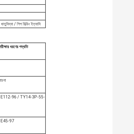
ধাতুবিদ্যা / শিপ বিল্ডিং ইত্যাদি
পরীক্ষার ধরণের পদ্ধতি
লোচনা
ম E112-96 / TY14-3P-55-
 E45-97