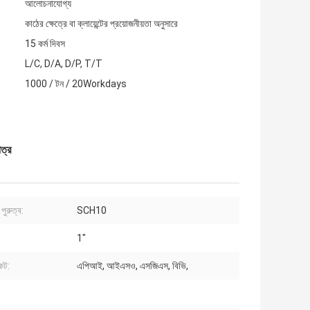
আলোচনাযোগ্য
কাঠের ক্ষেত্রে বা ক্লায়েন্টের প্রয়োজনীয়তা অনুসারে
15 কর্ম দিবস
L/C, D/A, D/P, T/T
1000 / টন / 20Workdays
ত্র
 পুরুত্ব:
SCH10
1"
কেট:
এপিআই, আইএসও, এসজিএস, বিভি,