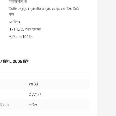
আলোচনাযোগ্য
নিয়মিত গ্রেপ্তার প্যাকেজিং বা গ্রাহকের প্রয়োজন উপর নির্ভর
করে
১৫ দিনের
T/T, L/C, পশ্চিম ইউনিয়ন
প্রতি মাসে 100 টন
 মিমি L 3006 মিমি
খাদ B3
2.77 মিমি
্রিটমেন্ট:
পোলিশ