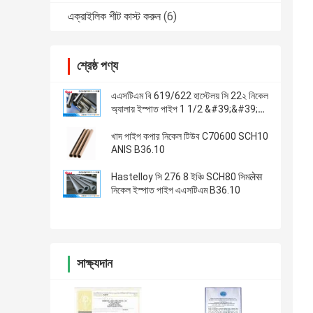
এক্রাইলিক শীট কাস্ট করুন
(6)
শ্রেষ্ঠ পণ্য
এএসটিএম বি 619/622 হাস্টেলয় সি 22২ নিকেল
অ্যালায় ইস্পাত পাইপ 1 1/2 &#39;&#39;
এসটিডি এন060২২
খাদ পাইপ কপার নিকেল টিউব C70600 SCH10
ANIS B36.10
Hastelloy সি 276 8 ইঞ্চি SCH80 সিমलेस
নিকেল ইস্পাত পাইপ এএসটিএম B36.10
সাক্ষ্যদান