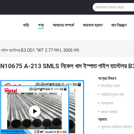
বাড়ি
পণ্য
আমাদের সম্পর্কে
কারখানা ভ্রমণ
মান নিয়ন্ত্রণ
াইপ হাস্টেলয় B3 OD1 "WT 2.77 মিমি L 3006 মিমি
N10675 A-213 SMLS নিকেল খাদ ইস্পাত পাইপ হাস্টেলয় 
পণ্যের বিবরণ:
উৎপত্তি স্থল:
পরিচিতিমুলক নাম:
সাক্ষ্যদান:
মডেল নম্বার:
প্রদান:
ন্যূনতম চাহিদার পরিমাণ: