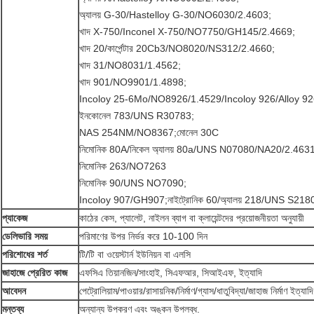
অ্যালয় G-30/Hastelloy G-30/NO6030/2.4603;
খাদ X-750/Inconel X-750/NO7750/GH145/2.4669;
খাদ 20/কার্পেন্টার 20Cb3/NO8020/NS312/2.4660;
খাদ 31/NO8031/1.4562;
খাদ 901/NO9901/1.4898;
Incoloy 25-6Mo/NO8926/1.4529/Incoloy 926/Alloy 92
ইনকোনেল 783/UNS R30783;
NAS 254NM/NO8367;মোনেল 30C
নিমোনিক 80A/নিকেল অ্যালয় 80a/UNS N07080/NA20/2.463
নিমোনিক 263/NO7263
নিমোনিক 90/UNS NO7090;
Incoloy 907/GH907;নাইট্রোনিক 60/অ্যালয় 218/UNS S218
প্যাকেজ
কাঠের কেস, প্যালেট, নাইলন ব্যাগ বা ক্লায়েন্টদের প্রয়োজনীয়তা অনুযায়ী
ডেলিভারি সময়
পরিমাণের উপর নির্ভর করে 10-100 দিন
পরিশোধের শর্ত
টি/টি বা ওয়েস্টার্ন ইউনিয়ন বা এলসি
জাহাজে প্রেরিত কাজ
এফসিএ তিয়ানজিন/সাংহাই, সিএফআর, সিআইএফ, ইত্যাদি
আবেদন
পেট্রোলিয়াম/পাওয়ার/রাসায়নিক/নির্মাণ/গ্যাস/ধাতুবিদ্যা/জাহাজ নির্মাণ ইত্যাদি
মন্তব্য
অন্যান্য উপকরণ এবং অঙ্কন উপলব্ধ.