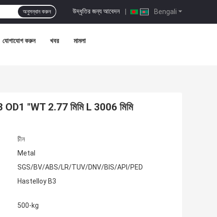
উদ্ধৃতির জন্য আবেদন
|
Bengali
অনুসন্ধান করুন
যোগাযোগ করুন
খবর
মামলা
B3 OD1 "WT 2.77 মিমি L 3006 মিমি
চীন
Metal
SGS/BV/ABS/LR/TUV/DNV/BIS/API/PED
Hastelloy B3
500-kg