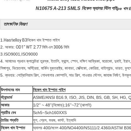
N10675 A-213 SMLS নিকেল অ্যালয় স্টিল পাই
pe
খাদ
B
তাৎক্ষণিক বিবরণ
1.
Hastelloy B3
নিকেল খাদ ইস্পাত পাইপ
2. আকার:
OD1" WT 2.77 মিমি এল 3006 মিমি
3.ISO9001,ISO9000
4. আমাদের প্রধান ক্লায়েন্টরা তুরস্ক, ইতালি, ফ্রান্স, স্পেন, দক্ষিণ আফ্রিকা, মরোকো, দুবাই, ইরান, 
সিঙ্গাপুর, ভিয়েতনাম, অস্ট্রিয়া, মার্কিন যুক্তরাষ্ট্র, কানাডা, মেক্সিকো, কোরিয়া, থাইল্যান্ড, ভারত, বুল
5. ব্যবহার: পেট্রোলিয়াম শিল্প, শোধনাগার কোম্পানি, সার শিল্প, পাওয়ার স্টেশন, জাহাজ নির্মাণ, উপকূলবর্
উৎপাদনের নাম
নিকেল খাদ ইস্পাত পাইপ
স্ট্যান্ডার্ড
ASME/ANSI B16.9, ISO, JIS, DIN, BS, GB, SH, HG, Q
আকার
1/2'' ~ 48''(বিজোড়);16''~72''(ঝালাই)
প্রাচীর বেধ
Sch5~Sch160XXS
তৈরির পদ্ধতি
পুশ, প্রেস, ফরজ, কাস্ট, ইত্যাদি
নিকেল খাদ ইস্পাত
অ্যালয় 400/মনেল 400/NO4400/NS111/2.4360/ASTM B