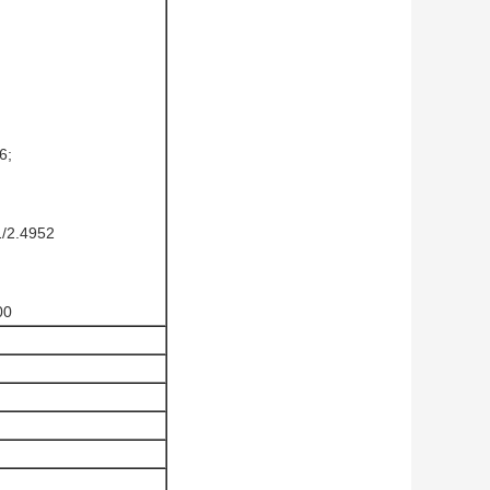
6;
1/2.4952
00