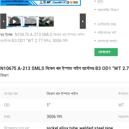
মূল্য:
প্যাকেজিং বিবরণ:
ডেলিভারি সময়:
পরিশোধের শর্ত:
বড় ইমেজ :
N10675 A-213 SMLS নিকেল খাদ ইস্পাত পাইপ
হাস্টেলয় B3 OD1 "WT 2.77 মিমি L 3006 মিমি
যোগানের ক্ষমতা:
যোগাযোগ
N10675 A-213 SMLS নিকেল খাদ ইস্পাত পাইপ হাস্টেলয় B3 OD1 "WT 2.77
বিবরণ
পণ্যের নাম:
নিকেল খাদ ইস্পাত পাইপ
উপাদান:
OD:
1''
WT:
দৈর্ঘ্য:
3006 মিমি
সারফেস ট
বিশেষভাবে তুলে ধরা:
nickel alloy tube
,
welded steel pipe