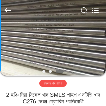
TOBO
STEEL
GROUP
CHINA.
All
Rights
Reserved.
বাড়ি
পণ্য
আমাদের
সম্পর্কে
কারখানা
নিকেল খাদ পাইপ
ভ্রমণ
2 ইঞ্চি দিয়া নিকেল খাদ SMLS পাইপ এসটিডি খাদ
মান
C276 ভেজা ক্লোরিন প্রতিরোধী