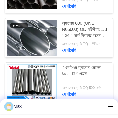
900 MPa
যোগাযোগ
অ্যালোয় 600 (UNS
N06600) OD পরিসীমাঃ 1/8
′′ 24 ′′ ডার্ক সিলভার অয়েল
অ্যান্ড গ্যাস 1093 °C (2000
আলোচনাযোগ্য MOQ:1 পিসিএস
°F) অ্যালোয় 600 এর জন্য
যোগাযোগ
এএসটিএম অ্যালোয় মোনেল
৪০০ পাইপ ওয়েল্ড
আলোচনাযোগ্য MOQ:500 কেজি
যোগাযোগ
Max
সব