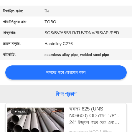
নিয়ন্ত্রণ
উৎপত্তি স্থল:
চীন
যোগাযোগ
পরিচিতিমুলক নাম:
TOBO
করুন
সাক্ষ্যদান:
SGS/BV/ABS/LR/TUV/DNV/BIS/API/PED
মডেল নম্বার:
Hastelloy C276
খবর
হাইলাইট:
,
seamless alloy pipe
welded steel pipe
মামলা
আমাদের সাথে যোগাযোগ করুন!
সাইট
বিশদ প্রকাশ
ম্যাপ
অ্যালয় 625 (UNS
N06600) OD রেঞ্জ: 1/8″ -
PRIVACY
24″ উজ্জ্বল ধাতব তেল এবং
POLICY
গ্যাসের প্রসার্য শক্তি: 550 –
আলোচনাযোগ্য MOQ:1 পিসিএস