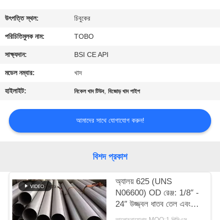
নিয়ন্ত্রণ
উৎপত্তি স্থল:
চিবুকের
যোগাযোগ
পরিচিতিমুলক নাম:
TOBO
করুন
সাক্ষ্যদান:
BSI CE API
মডেল নম্বার:
খাদ
খবর
হাইলাইট:
,
নিকেল খাদ টিউব
বিজোড় খাদ পাইপ
মামলা
আমাদের সাথে যোগাযোগ করুন!
সাইট
বিশদ প্রকাশ
ম্যাপ
অ্যালয় 625 (UNS
N06600) OD রেঞ্জ: 1/8″ -
PRIVACY
24″ উজ্জ্বল ধাতব তেল এবং
POLICY
গ্যাসের প্রসার্য শক্তি: 550 –
আলোচনাযোগ্য MOQ:1 পিসিএস