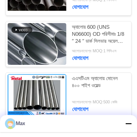
900 MPa
যোগাযোগ
অ্যালোয় 600 (UNS
N06600) OD পরিসীমাঃ 1/8
′′ 24 ′′ ডার্ক সিলভার অয়েল
অ্যান্ড গ্যাস 1093 °C (2000
আলোচনাযোগ্য MOQ:1 পিসিএস
°F) অ্যালোয় 600 এর জন্য
যোগাযোগ
এএসটিএম অ্যালোয় মোনেল
৪০০ পাইপ ওয়েল্ড
আলোচনাযোগ্য MOQ:500 কেজি
যোগাযোগ
Max
সব