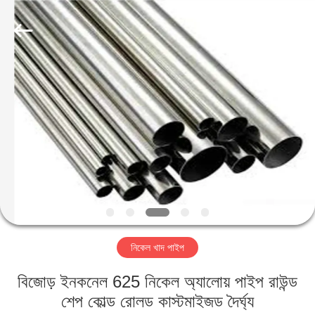
TOBO
STEEL
GROUP
CHINA.
All
Rights
Reserved.
বাড়ি
পণ্য
আমাদের
সম্পর্কে
কারখানা
নিকেল খাদ পাইপ
ভ্রমণ
বিজোড় ইনকনেল 625 নিকেল অ্যালোয় পাইপ রাউন্ড
মান
শেপ কোল্ড রোলড কাস্টমাইজড দৈর্ঘ্য